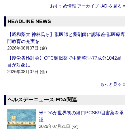
おすすめ情報 アーカイブ ‐AD‐を見る »
HEADLINE NEWS
【昭和薬大 神林氏ら】獣医師と薬剤師に認識差‐獣医療専
門教育の充実を
2026年08月07日 (金)
【厚労省検討会】OTC類似薬で中間整理‐77成分1042品
目が対象に
2026年08月07日 (金)
もっと見る »
ヘルスデーニュース‐FDA関連‐
米FDAが世界初の経口PCSK9阻害薬を承
認
2026年07月21日 (火)