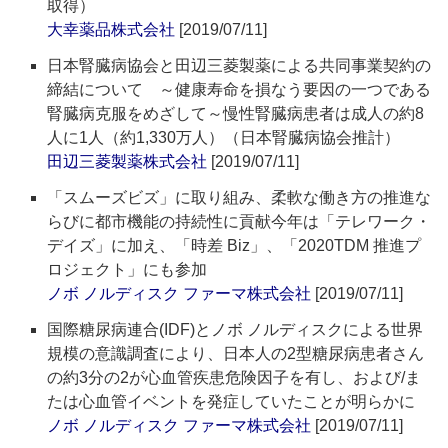
取得）
大幸薬品株式会社
[2019/07/11]
日本腎臓病協会と田辺三菱製薬による共同事業契約の
締結について ～健康寿命を損なう要因の一つである
腎臓病克服をめざして～慢性腎臓病患者は成人の約8
人に1人（約1,330万人）（日本腎臓病協会推計）
田辺三菱製薬株式会社
[2019/07/11]
「スムーズビズ」に取り組み、柔軟な働き方の推進な
らびに都市機能の持続性に貢献今年は「テレワーク・
デイズ」に加え、「時差 Biz」、「2020TDM 推進プ
ロジェクト」にも参加
ノボ ノルディスク ファーマ株式会社
[2019/07/11]
国際糖尿病連合(IDF)とノボ ノルディスクによる世界
規模の意識調査により、日本人の2型糖尿病患者さん
の約3分の2が心血管疾患危険因子を有し、および/ま
たは心血管イベントを発症していたことが明らかに
ノボ ノルディスク ファーマ株式会社
[2019/07/11]