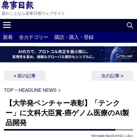
薬のことなら薬事日報ウェブサイト
新着
全カテゴリー
購読・購入・登録
« 前の記事
次の記事 »
TOP
>
HEADLINE NEWS
∨
【大学発ベンチャー表彰】「テンク
ー」に文科大臣賞‐癌ゲノム医療のAI製
品開発
2019年08月02日 (金)