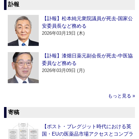
訃報
【訃報】松本純元衆院議員が死去‐国家公
安委員長など務める
2026年03月19日 (木)
【訃報】漆畑日薬元副会長が死去‐中医協
委員など務める
2026年03月09日 (月)
もっと見る »
寄稿
【ポスト・ブレグジット時代における英
国・EUの医薬品市場アクセスとコンプラ