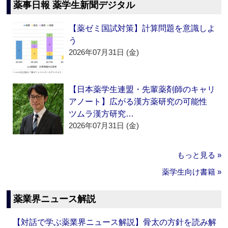
薬事日報 薬学生新聞デジタル
【薬ゼミ国試対策】計算問題を意識しよ
う
2026年07月31日 (金)
【日本薬学生連盟・先輩薬剤師のキャリ
アノート】広がる漢方薬研究の可能性
ツムラ漢方研究…
2026年07月31日 (金)
もっと見る »
薬学生向け書籍 »
薬業界ニュース解説
【対話で学ぶ薬業界ニュース解説】骨太の方針を読み解