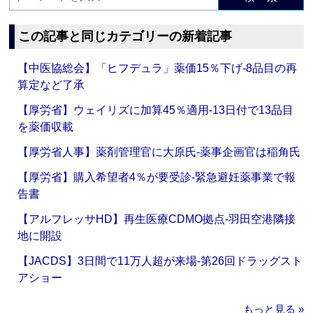
この記事と同じカテゴリーの新着記事
【中医協総会】「ヒフデュラ」薬価15％下げ‐8品目の再
算定など了承
【厚労省】ウェイリズに加算45％適用‐13日付で13品目
を薬価収載
【厚労省人事】薬剤管理官に大原氏‐薬事企画官は稲角氏
【厚労省】購入希望者4％が要受診‐緊急避妊薬事業で報
告書
【アルフレッサHD】再生医療CDMO拠点‐羽田空港隣接
地に開設
【JACDS】3日間で11万人超が来場‐第26回ドラッグスト
アショー
もっと見る »