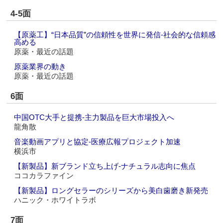
4-5面
【原薬工】“日本品質”の信頼性を世界に発信‐社会的な信頼感
高める
原薬・最近の話題
原薬業界の動き
原薬・最近の話題
6面
中国OTC大手と提携‐主力製品を巨大市場投入へ
龍角散
音楽動画アプリと協定‐医療広報プロジェクト加速
横浜市
【新製品】新ブランド立ち上げ‐ナチュラル志向に焦点
ココカラファイン
【新製品】ロングセラーのシリーズから美白歯磨き新発売
ハニック・ホワイトラボ
7面