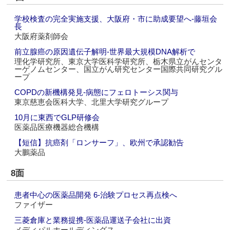
学校検査の完全実施支援、大阪府・市に助成要望へ‐藤垣会
長
大阪府薬剤師会
前立腺癌の原因遺伝子解明‐世界最大規模DNA解析で
理化学研究所、東京大学医科学研究所、栃木県立がんセンタ
ーゲノムセンター、国立がん研究センター国際共同研究グル
ープ
COPDの新機構発見‐病態にフェロトーシス関与
東京慈恵会医科大学、北里大学研究グループ
10月に東西でGLP研修会
医薬品医療機器総合機構
【短信】抗癌剤「ロンサーフ」、欧州で承認勧告
大鵬薬品
8面
患者中心の医薬品開発 6‐治験プロセス再点検へ
ファイザー
三菱倉庫と業務提携‐医薬品運送子会社に出資
メディパルホールディングス