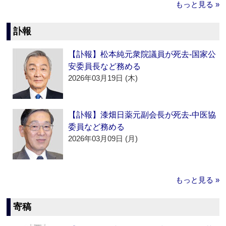
もっと見る »
訃報
【訃報】松本純元衆院議員が死去‐国家公
安委員長など務める
2026年03月19日 (木)
【訃報】漆畑日薬元副会長が死去‐中医協
委員など務める
2026年03月09日 (月)
もっと見る »
寄稿