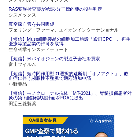
RAS変異検査薬が承認‐分子標的薬の投与判定
シスメックス
真空採血管を共同販促
フェリング・ファーマ、エイオンインターナショナル
【短信】Muse細胞製品の細胞加工施設「殿町CPC」、再生
医療等製品業の許可を取得
生命科学インスティテュート
【短信】米バイオジェンの製造子会社を買収
富士フイルム
【短信】短時間作用型β1選択的遮断剤「オノアクト」、敗
血症に伴う頻脈性不整脈で適応追加申請
小野薬品
【短信】モノクローナル抗体「MT-3921」、脊髄損傷患者対
象の第I相臨床試験計画をFDAに提出
田辺三菱製薬