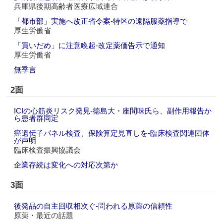
兵庫県後期高齢者医療広域連合
「都市部」実施へ改正省令案‐特区の遠隔服薬指導で
厚生労働省
「買いだめ」に注意喚起‐改定薬価告示で通知
厚生労働省
無季言
2面
ICIの心筋炎リスク発見‐徳島大・座間味氏ら、副作用報告か
ら患者群同定
癌遺伝子パネル検査、保険算定見直しを‐臨床検査関連団体
が声明
臨床検査振興協議会
企業存続は変化への対応次第か
3面
後発品の自主回収相次ぐ‐問われる原薬の信頼性
原薬・最近の話題