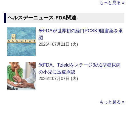
もっと見る »
ヘルスデーニュース‐FDA関連‐
米FDAが世界初の経口PCSK9阻害薬を承
認
2026年07月21日 (火)
米FDA、Tzieldをステージ3の1型糖尿病
の小児に迅速承認
2026年07月07日 (火)
もっと見る »