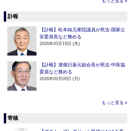
もっと見る »
訃報
【訃報】松本純元衆院議員が死去‐国家公
安委員長など務める
2026年03月19日 (木)
【訃報】漆畑日薬元副会長が死去‐中医協
委員など務める
2026年03月09日 (月)
もっと見る »
寄稿