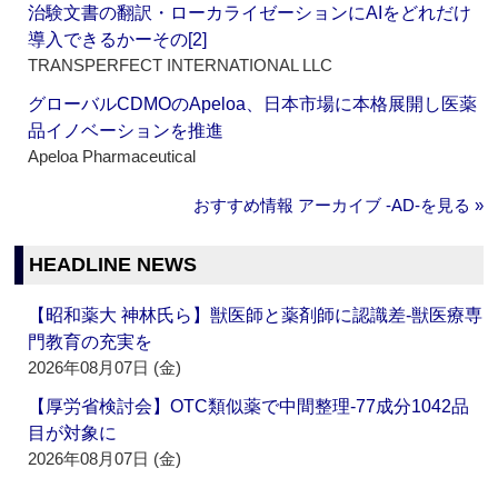
治験文書の翻訳・ローカライゼーションにAIをどれだけ
導入できるかーその[2]
TRANSPERFECT INTERNATIONAL LLC
グローバルCDMOのApeloa、日本市場に本格展開し医薬
品イノベーションを推進
Apeloa Pharmaceutical
おすすめ情報 アーカイブ ‐AD‐を見る »
HEADLINE NEWS
【昭和薬大 神林氏ら】獣医師と薬剤師に認識差‐獣医療専
門教育の充実を
2026年08月07日 (金)
【厚労省検討会】OTC類似薬で中間整理‐77成分1042品
目が対象に
2026年08月07日 (金)