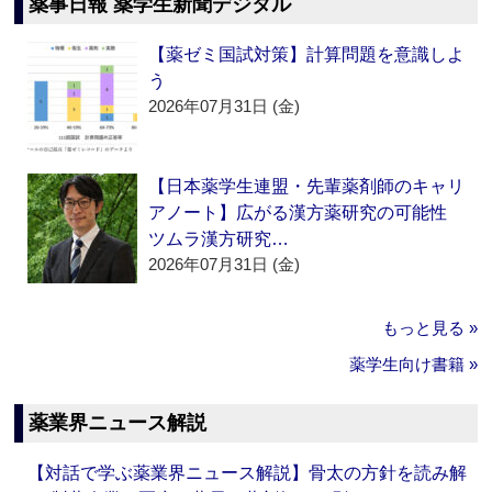
薬事日報 薬学生新聞デジタル
【薬ゼミ国試対策】計算問題を意識しよ
う
2026年07月31日 (金)
【日本薬学生連盟・先輩薬剤師のキャリ
アノート】広がる漢方薬研究の可能性
ツムラ漢方研究…
2026年07月31日 (金)
もっと見る »
薬学生向け書籍 »
薬業界ニュース解説
【対話で学ぶ薬業界ニュース解説】骨太の方針を読み解