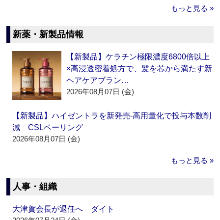
もっと見る »
新薬・新製品情報
【新製品】ケラチン極限濃度6800倍以上
×高浸透密着処方で、髪を芯から満たす新
ヘアケアブラン…
2026年08月07日 (金)
【新製品】ハイゼントラを新発売‐高用量化で投与本数削
減 CSLベーリング
2026年08月07日 (金)
もっと見る »
人事・組織
大津賀会長が退任へ ダイト