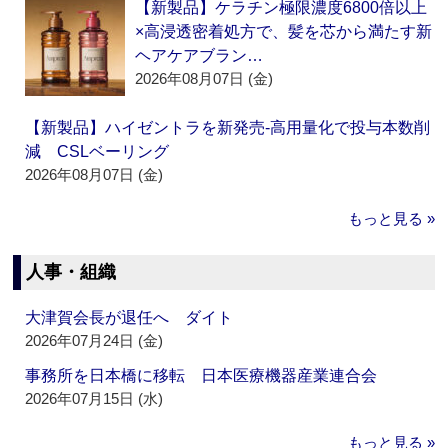
【新製品】ケラチン極限濃度6800倍以上
×高浸透密着処方で、髪を芯から満たす新
ヘアケアブラン…
2026年08月07日 (金)
【新製品】ハイゼントラを新発売‐高用量化で投与本数削
減 CSLベーリング
2026年08月07日 (金)
もっと見る »
人事・組織
大津賀会長が退任へ ダイト
2026年07月24日 (金)
事務所を日本橋に移転 日本医療機器産業連合会
2026年07月15日 (水)
もっと見る »