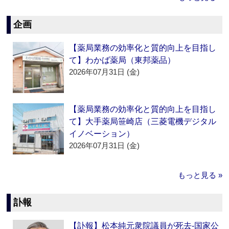
企画
【薬局業務の効率化と質的向上を目指し
て】わかば薬局（東邦薬品）
2026年07月31日 (金)
【薬局業務の効率化と質的向上を目指し
て】大手薬局笹崎店（三菱電機デジタル
イノベーション）
2026年07月31日 (金)
もっと見る »
訃報
【訃報】松本純元衆院議員が死去‐国家公