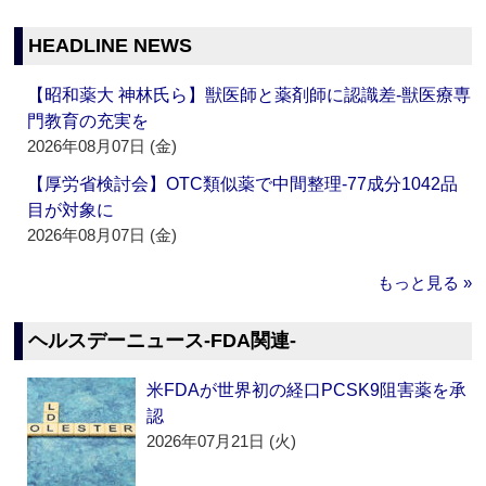
HEADLINE NEWS
【昭和薬大 神林氏ら】獣医師と薬剤師に認識差‐獣医療専
門教育の充実を
2026年08月07日 (金)
【厚労省検討会】OTC類似薬で中間整理‐77成分1042品
目が対象に
2026年08月07日 (金)
もっと見る »
ヘルスデーニュース‐FDA関連‐
米FDAが世界初の経口PCSK9阻害薬を承
認
2026年07月21日 (火)