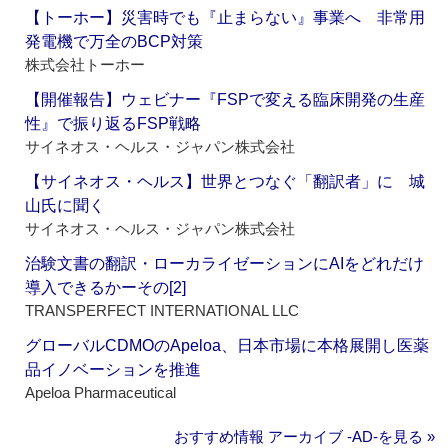
【トーホー】災害時でも『止まらない』事業へ 非常用
発電機で万全のBCP対策
株式会社トーホー
【開催報告】ウェビナー『FSPで変える臨床開発の生産
性』で振り返るFSP戦略
サイネオス・ヘルス・ジャパン株式会社
【サイネオス・ヘルス】世界とつなぐ「翻訳者」に 城
山氏に聞く
サイネオス・ヘルス・ジャパン株式会社
治験文書の翻訳・ローカライゼーションにAIをどれだけ
導入できるかーその[2]
TRANSPERFECT INTERNATIONAL LLC
グローバルCDMOのApeloa、日本市場に本格展開し医薬
品イノベーションを推進
Apeloa Pharmaceutical
おすすめ情報 アーカイブ ‐AD‐を見る »