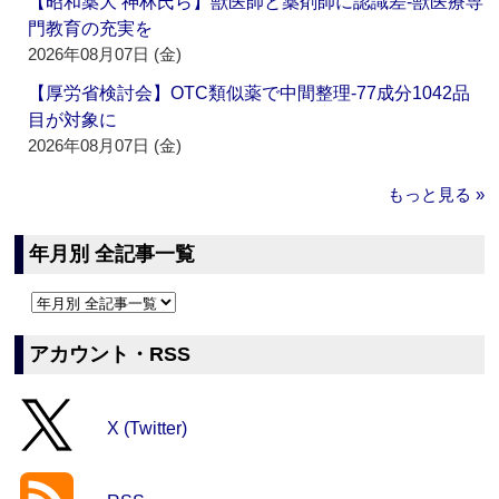
【昭和薬大 神林氏ら】獣医師と薬剤師に認識差‐獣医療専
門教育の充実を
2026年08月07日 (金)
【厚労省検討会】OTC類似薬で中間整理‐77成分1042品
目が対象に
2026年08月07日 (金)
もっと見る »
年月別 全記事一覧
アカウント・RSS
X (Twitter)