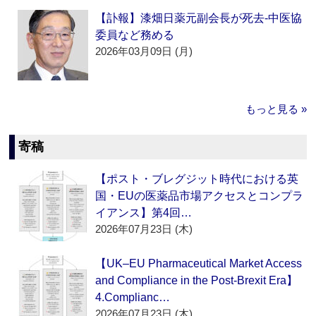
【訃報】漆畑日薬元副会長が死去‐中医協
委員など務める
2026年03月09日 (月)
もっと見る »
寄稿
【ポスト・ブレグジット時代における英
国・EUの医薬品市場アクセスとコンプラ
イアンス】第4回…
2026年07月23日 (木)
【UK–EU Pharmaceutical Market Access
and Compliance in the Post-Brexit Era】
4.Complianc…
2026年07月23日 (木)