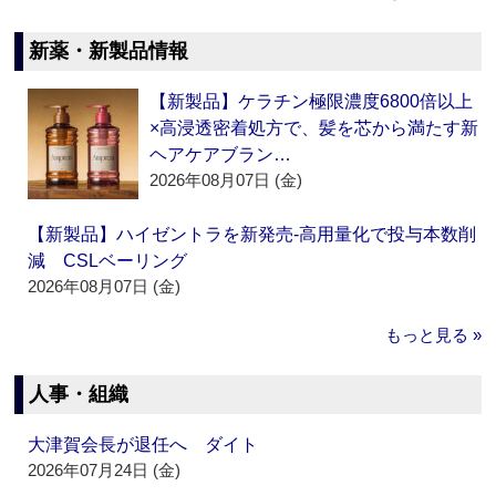
新薬・新製品情報
【新製品】ケラチン極限濃度6800倍以上
×高浸透密着処方で、髪を芯から満たす新
ヘアケアブラン…
2026年08月07日 (金)
【新製品】ハイゼントラを新発売‐高用量化で投与本数削
減 CSLベーリング
2026年08月07日 (金)
もっと見る »
人事・組織
大津賀会長が退任へ ダイト
2026年07月24日 (金)