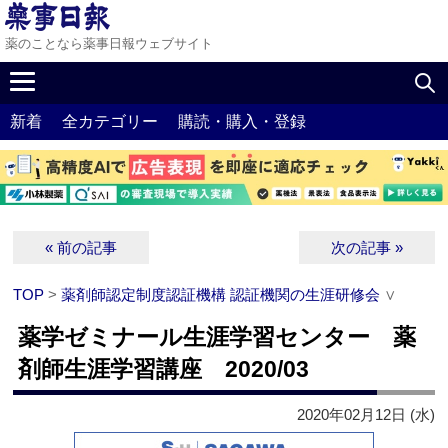
薬のことなら薬事日報ウェブサイト
新着
全カテゴリー
購読・購入・登録
« 前の記事
次の記事 »
TOP
>
薬剤師認定制度認証機構 認証機関の生涯研修会
∨
薬学ゼミナール生涯学習センター 薬
剤師生涯学習講座 2020/03
2020年02月12日 (水)