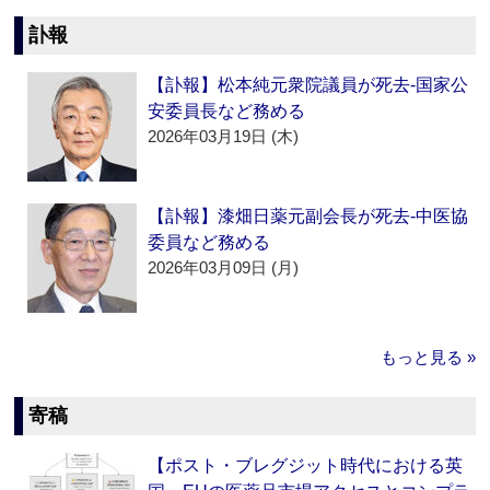
訃報
【訃報】松本純元衆院議員が死去‐国家公
安委員長など務める
2026年03月19日 (木)
【訃報】漆畑日薬元副会長が死去‐中医協
委員など務める
2026年03月09日 (月)
もっと見る »
寄稿
【ポスト・ブレグジット時代における英