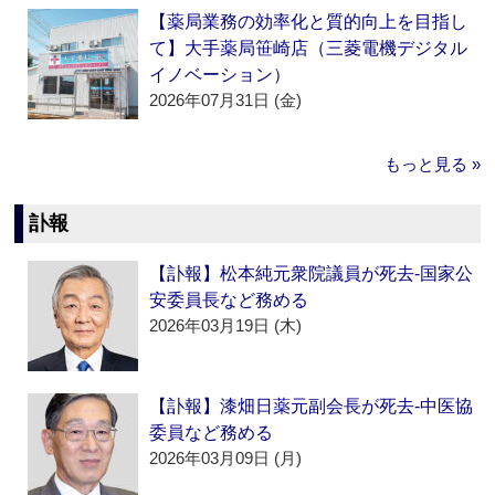
【薬局業務の効率化と質的向上を目指し
て】大手薬局笹崎店（三菱電機デジタル
イノベーション）
2026年07月31日 (金)
もっと見る »
訃報
【訃報】松本純元衆院議員が死去‐国家公
安委員長など務める
2026年03月19日 (木)
【訃報】漆畑日薬元副会長が死去‐中医協
委員など務める
2026年03月09日 (月)