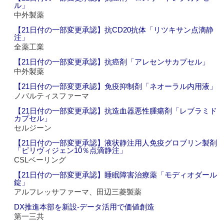
ル」
中外製薬
【21日付の一部変更承認】抗CD20抗体「リツキサン点滴静
注」
全薬工業
【21日付の一部変更承認】抗癌剤「アレセンサカプセル」
中外製薬
【21日付の一部変更承認】免疫抑制剤「ネオーラル内用液」
ノバルティスファーマ
【21日付の一部変更承認】抗造血器悪性腫瘍剤「レブラミド
カプセル」
セルジーン
【21日付の一部変更承認】液状静注用人免疫グロブリン製剤
「ピリヴィジェン10％点滴静注」
CSLベーリング
【21日付の一部変更承認】睡眠障害治療薬「モディオダール
錠」
アルフレッサファーマ、田辺三菱製薬
DX推進本部を新設‐データ活用で価値創造
第一三共