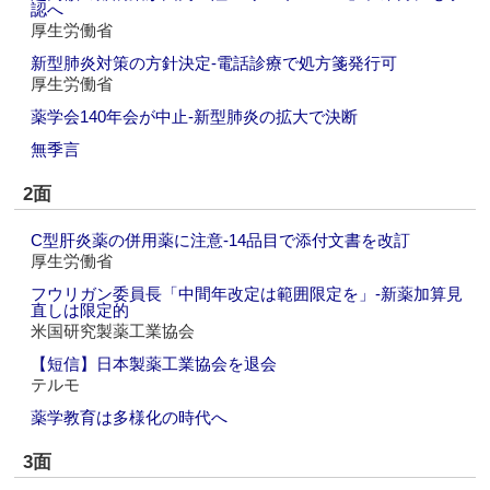
認へ
厚生労働省
新型肺炎対策の方針決定‐電話診療で処方箋発行可
厚生労働省
薬学会140年会が中止‐新型肺炎の拡大で決断
無季言
2面
C型肝炎薬の併用薬に注意‐14品目で添付文書を改訂
厚生労働省
フウリガン委員長「中間年改定は範囲限定を」‐新薬加算見
直しは限定的
米国研究製薬工業協会
【短信】日本製薬工業協会を退会
テルモ
薬学教育は多様化の時代へ
3面