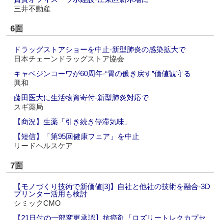
三井不動産
6面
ドラッグストアショーを中止‐新型肺炎の感染拡大で
日本チェーンドラッグストア協会
キャベジンコーワが60周年‐“胃の働き戻す”価値観守る
興和
藤田医大に生活物資寄付‐新型肺炎対応で
スギ薬局
【商況】生薬「引き続き停滞気味」
【短信】「第95回健康フェア」を中止
リードヘルスケア
7面
【モノづくり技術で新価値[3]】自社と他社の技術を融合‐3D
プリンター活用も検討
シミックCMO
【21日付の一部変更承認】抗癌剤「ロズリートレクカプセ