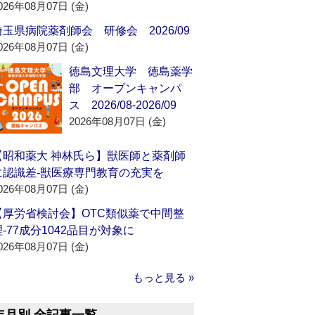
026年08月07日 (金)
埼玉県病院薬剤師会 研修会 2026/09
026年08月07日 (金)
徳島文理大学 徳島薬学
部 オープンキャンパ
ス 2026/08-2026/09
2026年08月07日 (金)
【昭和薬大 神林氏ら】獣医師と薬剤師
に認識差‐獣医療専門教育の充実を
026年08月07日 (金)
【厚労省検討会】OTC類似薬で中間整
理‐77成分1042品目が対象に
026年08月07日 (金)
もっと見る »