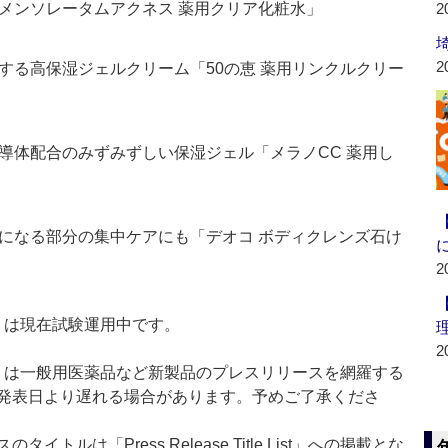
メンソレータムアクネス 薬用クリア化粧水」
2
2
する高保湿ジェルクリーム「50の恵 薬用リンクルクリー
誘導体配合のみずみずしい保湿ジェル「メラノCC 薬用し
になる部分の集中ケアにも「デオコ ボディクレンズ石け
2
t：新製品」は現在試験運用中です。
2
List：新製品」は一般用医薬品など新製品のプレスリリースを網羅する
発表日より遅れる場合があります。予めご了承くださ
ルは「Press Release Title List」への掲載とな