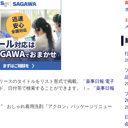
行
2
品
リースのタイトルをリスト形式で掲載。「
薬事日報 電子
2
ド、日付等で検索することができます。（→
「薬事日報
2
く” おしゃれ着用洗剤『アクロン』パッケージリニュー
2
会