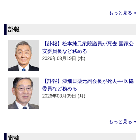
もっと見る »
訃報
【訃報】松本純元衆院議員が死去‐国家公
安委員長など務める
2026年03月19日 (木)
【訃報】漆畑日薬元副会長が死去‐中医協
委員など務める
2026年03月09日 (月)
もっと見る »
寄稿