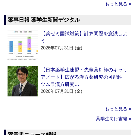
もっと見る »
薬事日報 薬学生新聞デジタル
【薬ゼミ国試対策】計算問題を意識しよ
う
2026年07月31日 (金)
【日本薬学生連盟・先輩薬剤師のキャリ
アノート】広がる漢方薬研究の可能性
ツムラ漢方研究…
2026年07月31日 (金)
もっと見る »
薬学生向け書籍 »
薬業界ニュース解説