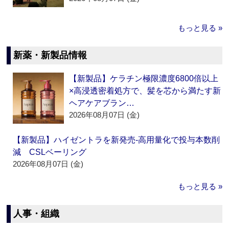
もっと見る »
新薬・新製品情報
【新製品】ケラチン極限濃度6800倍以上
×高浸透密着処方で、髪を芯から満たす新
ヘアケアブラン…
2026年08月07日 (金)
【新製品】ハイゼントラを新発売‐高用量化で投与本数削
減 CSLベーリング
2026年08月07日 (金)
もっと見る »
人事・組織