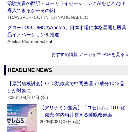
治験文書の翻訳・ローカライゼーションにAIをどれだけ
導入できるかーその[2]
TRANSPERFECT INTERNATIONAL LLC
グローバルCDMOのApeloa、日本市場に本格展開し医薬
品イノベーションを推進
Apeloa Pharmaceutical
おすすめ情報 アーカイブ ‐AD‐を見る »
HEADLINE NEWS
【厚労省検討会】OTC類似薬で中間整理‐77成分1042品
目が対象に
2026年08月07日 (金)
【アリナミン製薬】「ロゼレム」OTC化
し発売‐体内時計整える睡眠改善薬
2026年08月07日 (金)