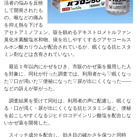
活者の悩みを反映
して開発されたも
の。喉などの痛み
を抑え熱を下げる
アセトアミノフェン、咳を鎮めるデキストロメトルファン
臭化水素酸塩水和物、痰を出しやすくするグアヤコールス
ルホン酸カリウムが配合されているが、眠くなる抗ヒスタ
ミン剤などは含有されていない。
最近１年以内にかぜをひき、市販のかぜ薬を服用した人
を対象に、同社が行った調査では、利用者から▽眠くなっ
た▽口が渇いた▽便秘になった▽尿が出にくくなった――
などの訴えが挙がった。
調査結果を受けて同社は、利用者の声に配慮し、眠くな
る・口が渇く・尿が出にくくなる抗ヒスタミン薬と、便秘
を起こしやすくなるジヒドロコデインリン酸塩を配合しな
いかぜ薬を開発した。
スイッチ成分を配合し、効き目の確かさを保つと同時