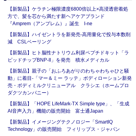
【新製品】ケラチン極限濃度6800倍以上×高浸透密着処
方で、髪を芯から満たす新ヘアケアブランド
『Amprem（アンプレム）』誕生 I-ne
【新製品】ハイゼントラを新発売‐高用量化で投与本数削
減 CSLベーリング
【新製品】ヒト脳性ナトリウム利尿ペプチドキット「ラ
ピッドチップBNP-II」を発売 積水メディカル
【新製品】親子の「おふろあがりのわちゃわちゃひと騒
動」に着目‐「マー＆ミー ラッテ」ボディローション新発
売・ボディミルクリニューアル クラシエ（ホームプロ
ダクツカンパニー）
【新製品】「HOPE LifeMark-TX Simple type」、「生成
AI音声入力」機能の販売開始 富士通Japan
【新製品】イメージングテクノロジー「SmartIQ
Technology」の販売開始 フィリップス・ジャパン