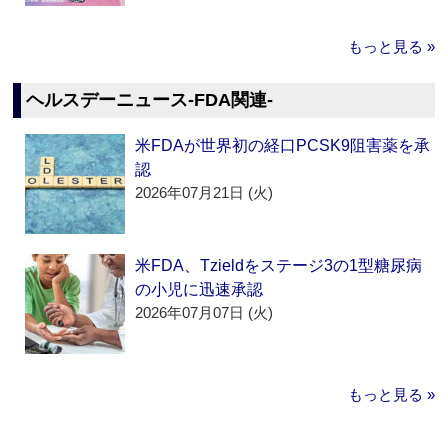
もっと見る »
ヘルスデーニュース‐FDA関連‐
米FDAが世界初の経口PCSK9阻害薬を承
認
2026年07月21日 (火)
米FDA、Tzieldをステージ3の1型糖尿病
の小児に迅速承認
2026年07月07日 (火)
もっと見る »