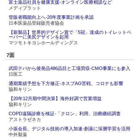
富士薬品社員を健康支援‐オンライン医療相談など
メディプラット
登販者職能向上へ‐20年度事業計画を承認
日本医薬品登録販売者協会
【新製品】世界的デザイン賞で「5冠」達成のトイレットペ
ーパーに美尻デザインを起用
マツモトキヨシホールディングス
7面
武田テバから後発品486品目と工場買収‐CMO事業にも参入
日医工
通期業績予想を下方修正‐ネスプAG苦戦、コロナも影響
協和キリン
【20年12月期中間決算】海外好調で営業増益
協和キリン
COPD遠隔診療を検証‐「クロン」利用、治療継続調査
アストラゼネカ
小坂会長、デジタル技術の導入加速‐創薬に深層学習を活用
中外製薬