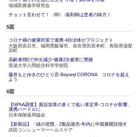
地域医療薬学研究会
チョット言わせて！〈85〉‐薬剤師は患者の味方！
5面
コロナ禍の健康対策で連携‐4自治体がプロジェクト
大阪府高石市、福岡県飯塚市、奈良県田原本町、鳥取県湯梨
浜町
高齢者8割で外出減少‐健康2次被害に警鐘
筑波大学人間総合科学学術院
藤井もとゆきのひとり言‐Beyond CORONA コロナを超え
よう
6面
【NPhA調査】新設加算の多くで低い算定率‐コロナが影響、
連携ハードルに
日本保険薬局協会
【新製品】「緑の習慣」2製品発売‐年内に中国展開目指す
武田コンシューマーヘルスケア