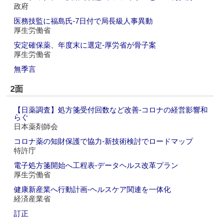
政府
医務技監に福島氏‐7日付で局長級人事異動
厚生労働省
安定確保薬、年度末に選定‐厚労省が骨子案
厚生労働省
無季言
2面
【日薬調査】処方箋受付回数など改善‐コロナの経営影響和
らぐ
日本薬剤師会
コロナ薬の知財保護で協力‐新技術検討でロードマップ
特許庁
電子処方箋開始へ工程表‐データヘルス改革プラン
厚生労働省
健康新産業へ行動計画‐ヘルスケア関連を一体化
経済産業省
訂正