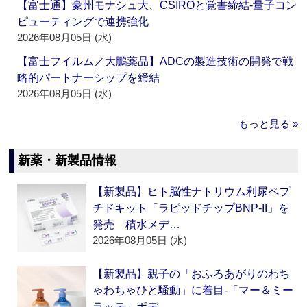
【富士通】豪州モナシュ大、CSIROと覚書締結‐量子コン
ピューティングで連携強化
2026年08月05日 (水)
【富士フイルム／大鵬薬品】ADCの製造技術の開発で戦
略的パートナーシップを締結
2026年08月05日 (水)
もっと見る »
新薬・新製品情報
【新製品】ヒト脳性ナトリウム利尿ペプ
チドキット「ラピッドチップBNP-II」を
発売 積水メデ…
2026年08月05日 (水)
【新製品】親子の「おふろあがりのわち
ゃわちゃひと騒動」に着目‐「マー＆ミー
ラッテ」ボデ…