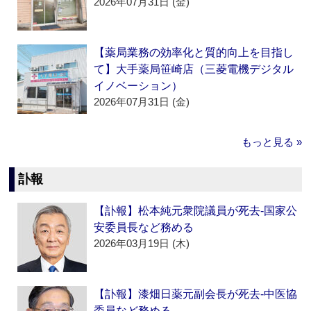
2026年07月31日 (金)
【薬局業務の効率化と質的向上を目指し
て】大手薬局笹崎店（三菱電機デジタル
イノベーション）
2026年07月31日 (金)
もっと見る »
訃報
【訃報】松本純元衆院議員が死去‐国家公
安委員長など務める
2026年03月19日 (木)
【訃報】漆畑日薬元副会長が死去‐中医協
委員など務める