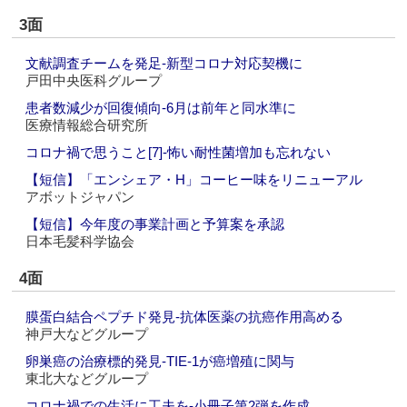
3面
文献調査チームを発足‐新型コロナ対応契機に
戸田中央医科グループ
患者数減少が回復傾向‐6月は前年と同水準に
医療情報総合研究所
コロナ禍で思うこと[7]‐怖い耐性菌増加も忘れない
【短信】「エンシェア・H」コーヒー味をリニューアル
アボットジャパン
【短信】今年度の事業計画と予算案を承認
日本毛髪科学協会
4面
膜蛋白結合ペプチド発見‐抗体医薬の抗癌作用高める
神戸大などグループ
卵巣癌の治療標的発見‐TIE-1が癌増殖に関与
東北大などグループ
コロナ禍での生活に工夫を‐小冊子第2弾を作成