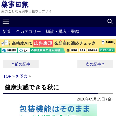
薬のことなら薬事日報ウェブサイト
新着
全カテゴリー
購読・購入・登録
« 前の記事
次の記事 »
TOP
>
無季言
∨
健康実感できる秋に
2020年09月25日 (金)