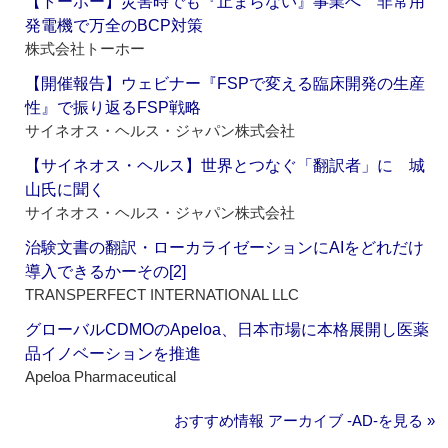
【トーホー】災害時でも『止まらない』事業へ 非常用
発電機で万全のBCP対策
株式会社トーホー
【開催報告】ウェビナー『FSPで変える臨床開発の生産
性』で振り返るFSP戦略
サイネオス・ヘルス・ジャパン株式会社
【サイネオス・ヘルス】世界とつなぐ「翻訳者」に 城
山氏に聞く
サイネオス・ヘルス・ジャパン株式会社
治験文書の翻訳・ローカライゼーションにAIをどれだけ
導入できるかーその[2]
TRANSPERFECT INTERNATIONAL LLC
グローバルCDMOのApeloa、日本市場に本格展開し医薬
品イノベーションを推進
Apeloa Pharmaceutical
おすすめ情報 アーカイブ ‐AD‐を見る »