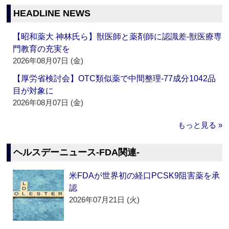
HEADLINE NEWS
【昭和薬大 神林氏ら】獣医師と薬剤師に認識差‐獣医療専
門教育の充実を
2026年08月07日 (金)
【厚労省検討会】OTC類似薬で中間整理‐77成分1042品
目が対象に
2026年08月07日 (金)
もっと見る »
ヘルスデーニュース‐FDA関連‐
米FDAが世界初の経口PCSK9阻害薬を承
認
2026年07月21日 (火)