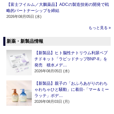
【富士フイルム／大鵬薬品】ADCの製造技術の開発で戦
略的パートナーシップを締結
2026年08月05日 (水)
もっと見る »
新薬・新製品情報
【新製品】ヒト脳性ナトリウム利尿ペプ
チドキット「ラピッドチップBNP-II」を
発売 積水メデ…
2026年08月05日 (水)
【新製品】親子の「おふろあがりのわち
ゃわちゃひと騒動」に着目‐「マー＆ミー
ラッテ」ボデ…
2026年08月03日 (月)