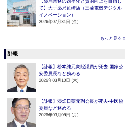
【薬局業務の効率化と質的向上を目指し
て】大手薬局笹崎店（三菱電機デジタル
イノベーション）
2026年07月31日 (金)
もっと見る »
訃報
【訃報】松本純元衆院議員が死去‐国家公
安委員長など務める
2026年03月19日 (木)
【訃報】漆畑日薬元副会長が死去‐中医協
委員など務める
2026年03月09日 (月)