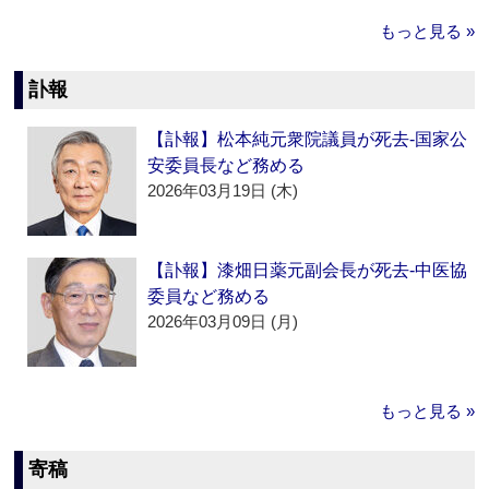
もっと見る »
訃報
【訃報】松本純元衆院議員が死去‐国家公
安委員長など務める
2026年03月19日 (木)
【訃報】漆畑日薬元副会長が死去‐中医協
委員など務める
2026年03月09日 (月)
もっと見る »
寄稿