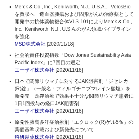
Merck & Co., Inc., Kenilworth, N.J., U.S.A.、VelosBio
を買収へ 造血器腫瘍および固形がんの治療薬として
開発中の抗体薬物複合体VLS-101によりMerck & Co.,
Inc., Kenilworth, N.J., U.S.A.のがん領域パイプライン
を強化
MSD株式会社
[2020/11/18]
社会的責任投資指数「Dow Jones Sustainability Asia
Pacific Index」に7回目の選定
エーザイ株式会社
[2020/11/18]
日本で関節リウマチに対するJAK阻害剤「ジセレカ
(R)錠」（一般名：フィルゴチニブマレイン酸塩）を
新発売 既存治療で効果不十分な関節リウマチ患者に
1日1回投与の経口JAK阻害剤
エーザイ株式会社
[2020/11/18]
原発性腋窩多汗症治療剤「エクロック(R)ゲル5％」の
薬価基準収載および新発売について
科研製薬株式会社
[2020/11/18]