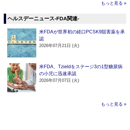
もっと見る »
ヘルスデーニュース‐FDA関連‐
米FDAが世界初の経口PCSK9阻害薬を承
認
2026年07月21日 (火)
米FDA、Tzieldをステージ3の1型糖尿病
の小児に迅速承認
2026年07月07日 (火)
もっと見る »