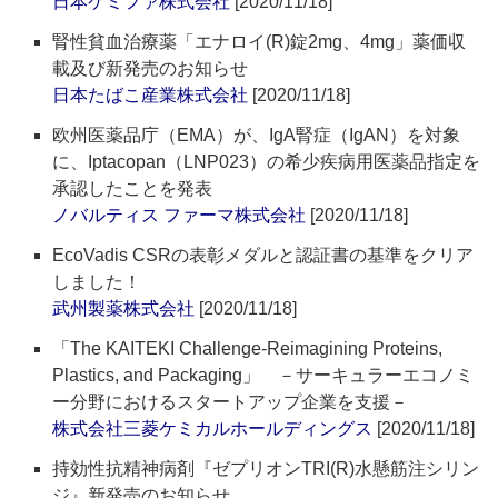
日本ケミファ株式会社
[2020/11/18]
腎性貧血治療薬「エナロイ(R)錠2mg、4mg」薬価収
載及び新発売のお知らせ
日本たばこ産業株式会社
[2020/11/18]
欧州医薬品庁（EMA）が、IgA腎症（IgAN）を対象
に、Iptacopan（LNP023）の希少疾病用医薬品指定を
承認したことを発表
ノバルティス ファーマ株式会社
[2020/11/18]
EcoVadis CSRの表彰メダルと認証書の基準をクリア
しました！
武州製薬株式会社
[2020/11/18]
「The KAITEKI Challenge‐Reimagining Proteins,
Plastics, and Packaging」 －サーキュラーエコノミ
ー分野におけるスタートアップ企業を支援－
株式会社三菱ケミカルホールディングス
[2020/11/18]
持効性抗精神病剤『ゼプリオンTRI(R)水懸筋注シリン
ジ』新発売のお知らせ