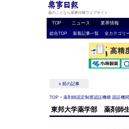
薬のことなら薬事日報ウェブサイト
TOP
ニュース
業界情報
総合TOP
新着記事一覧
全カテゴリ
« 前の記事
TOP
>
薬剤師認定制度認証機構 認証機
東邦大学薬学部 薬剤師生涯