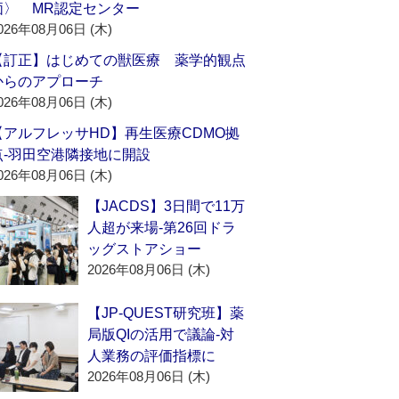
価〉 MR認定センター
026年08月06日 (木)
【訂正】はじめての獣医療 薬学的観点
からのアプローチ
026年08月06日 (木)
【アルフレッサHD】再生医療CDMO拠
点‐羽田空港隣接地に開設
026年08月06日 (木)
【JACDS】3日間で11万
人超が来場‐第26回ドラ
ッグストアショー
2026年08月06日 (木)
【JP-QUEST研究班】薬
局版QIの活用で議論‐対
人業務の評価指標に
2026年08月06日 (木)