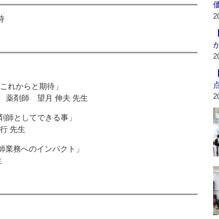
2
時
2
のこれからと期待」
2
薬剤師 望月 伸夫 先生
剤師としてできる事」
行 先生
剤師業務へのインパクト」
生