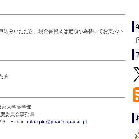
申込みいただき、現金書留又は定額小為替にてお支払い
た方
1 東邦大学薬学部
制度委員会事務局
596 E-mail.
info-cptc@phar.toho-u.ac.jp