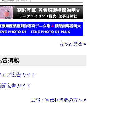
もっと見る »
広告掲載
ウェブ広告ガイド
新聞広告ガイド
広報・宣伝担当者の方へ »