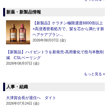
新薬・新製品情報
【新製品】ケラチン極限濃度6800倍以上
×高浸透密着処方で、髪を芯から満たす新
ヘアケアブラン…
2026年08月07日 (金)
【新製品】ハイゼントラを新発売‐高用量化で投与本数削
減 CSLベーリング
2026年08月07日 (金)
もっと見る »
人事・組織
大津賀会長が退任へ ダイト
2026年07月24日 (金)