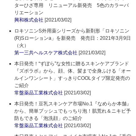
ターひざ専用 リニューアル新発売 5色のカラーバ
リエーション
興和株式会社
[2021/03/02]
ロキソニンS外用薬シリーズから新剤形「ロキソニン
(R)Sローションa」を新発売 発売日：2021年3月9日
（火）
第一三共ヘルスケア株式会社
[2021/03/02]
本日発売！“ずぼら”な女性に贈るスキンケアブランド
『ズボラボ』から、顔、体、髪まで全身ふける「オー
ルインワンシート」すっきりCOOLタイプ限定発売の
ご紹介
常盤薬品工業株式会社
[2021/03/02]
本日発売！豆乳スキンケア市場No.1『なめらか本舗』
から、簡単プッシュでもっちり泡！肌荒れ＆ニキビ予
防もできる「泡洗顔」のご紹介
常盤薬品工業株式会社
[2021/03/02]