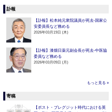
訃報
【訃報】松本純元衆院議員が死去‐国家公
安委員長など務める
2026年03月19日 (木)
【訃報】漆畑日薬元副会長が死去‐中医協
委員など務める
2026年03月09日 (月)
もっと見る »
寄稿
【ポスト・ブレグジット時代における英