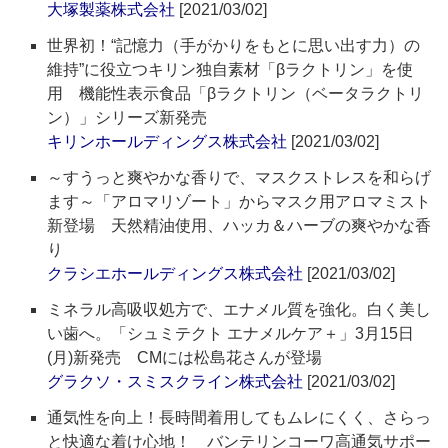
大塚製薬株式会社
[2021/03/02]
世界初！“記憶力（手がかりをもとに思い出す力）の
維持”に役立つキリン独自素材「βラクトリン」を使
用 機能性表示食品「βラクトリン（ベータラクトリ
ン）」シリーズ新発売
キリンホールディングス株式会社
[2021/03/02]
～すうっと爽やかな香りで、マスクストレスを和らげ
ます～「アロマリゾート」からマスク用アロマミスト
新登場 天然精油使用、ハッカ＆ハーブの爽やかな香
り
クラシエホールディングス株式会社
[2021/03/02]
ミネラル高吸収処方で、エナメル質を強化。白く美し
い歯へ。「シュミテクト エナメルケア＋」3月15日
(月)新発売 CMには松島花さんが登場
グラクソ・スミスクライン株式会社
[2021/03/02]
通気性を向上！長時間着用してもムレにくく、さらっ
と快適な着け心地！ バンテリンコーワ高通気サポー