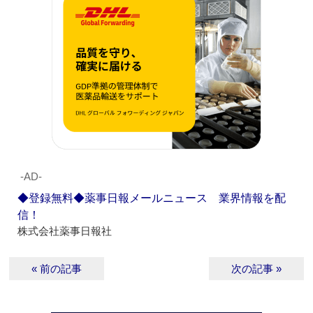
‐AD‐
◆登録無料◆薬事日報メールニュース 業界情報を配
信！
株式会社薬事日報社
« 前の記事
次の記事 »