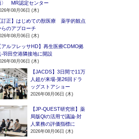
価〉 MR認定センター
026年08月06日 (木)
【訂正】はじめての獣医療 薬学的観点
からのアプローチ
026年08月06日 (木)
【アルフレッサHD】再生医療CDMO拠
点‐羽田空港隣接地に開設
026年08月06日 (木)
【JACDS】3日間で11万
人超が来場‐第26回ドラ
ッグストアショー
2026年08月06日 (木)
【JP-QUEST研究班】薬
局版QIの活用で議論‐対
人業務の評価指標に
2026年08月06日 (木)