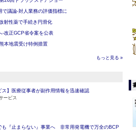
‐第26回ドラッグストアショー
活用で議論‐対人業務の評価指標に
‐放射性薬で手続き円滑化
‐改正GCP省令案を公表
‐熊本地震受け特例措置
もっと見る »
ビス】医療従事者が副作用情報を迅速確認
サービス
でも『止まらない』事業へ 非常用発電機で万全のBCP