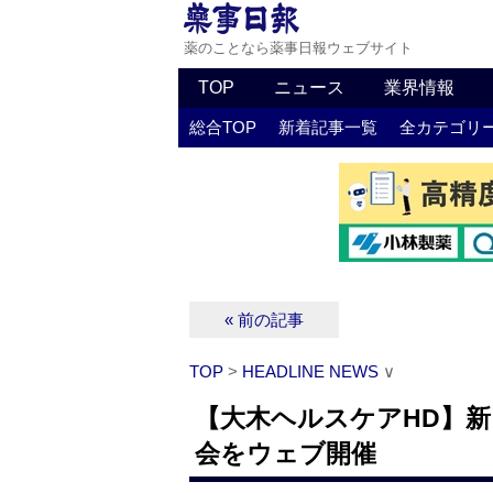
薬のことなら薬事日報ウェブサイト
TOP
ニュース
業界情報
総合TOP
新着記事一覧
全カテゴリ
« 前の記事
TOP
>
HEADLINE NEWS
∨
【大木ヘルスケアHD】新
会をウェブ開催