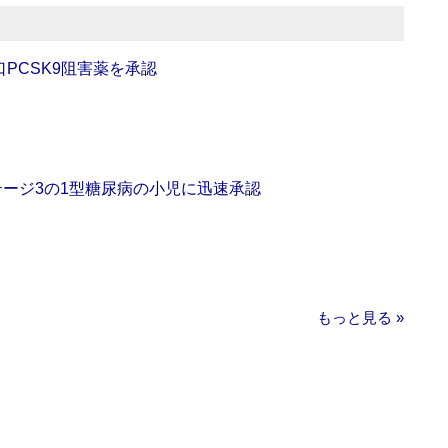
口PCSK9阻害薬を承認
をステージ3の1型糖尿病の小児に迅速承認
もっと見る »