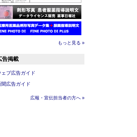
もっと見る »
広告掲載
ウェブ広告ガイド
新聞広告ガイド
広報・宣伝担当者の方へ »