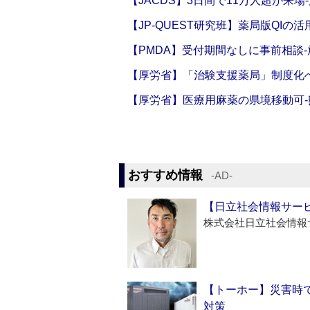
【JACDS】3日間で11万人超が来場
【JP-QUEST研究班】薬局版QIの
【PMDA】受付期間なしに事前相談
【厚労省】「治験支援薬局」制度化へ
【厚労省】医療用麻薬の県境移動可
おすすめ情報
‐AD‐
【日立社会情報サー
株式会社日立社会情報
【トーホー】災害時
対策