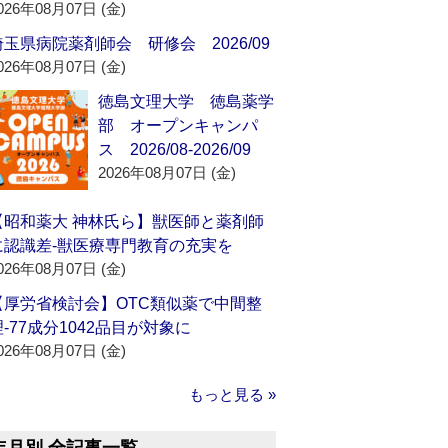
026年08月07日 (金)
埼玉県病院薬剤師会 研修会 2026/09
026年08月07日 (金)
徳島文理大学 徳島薬学
部 オープンキャンパ
ス 2026/08-2026/09
2026年08月07日 (金)
【昭和薬大 神林氏ら】獣医師と薬剤師
に認識差‐獣医療専門教育の充実を
026年08月07日 (金)
【厚労省検討会】OTC類似薬で中間整
理‐77成分1042品目が対象に
026年08月07日 (金)
もっと見る »