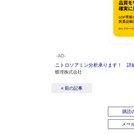
‐AD‐
ニトロソアミン分析承ります！ 詳
蝶理株式会社
« 前の記事
購読の
メー