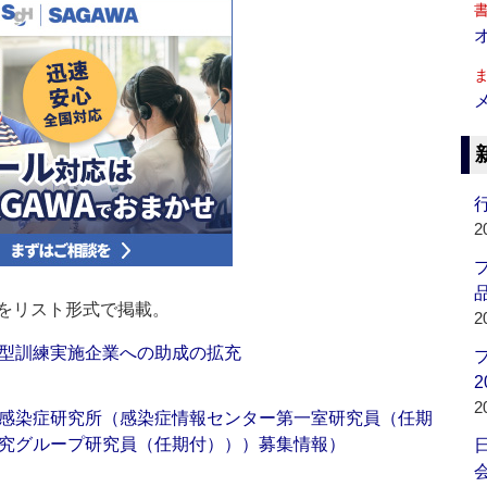
行
2
品
をリスト形式で掲載。
2
型訓練実施企業への助成の拡充
2
2
感染症研究所（感染症情報センター第一室研究員（任期
究グループ研究員（任期付）））募集情報）
会