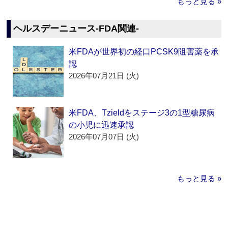
もっと見る »
ヘルスデーニュース‐FDA関連‐
米FDAが世界初の経口PCSK9阻害薬を承
認
2026年07月21日 (火)
米FDA、Tzieldをステージ3の1型糖尿病
の小児に迅速承認
2026年07月07日 (火)
もっと見る »