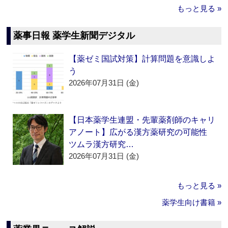
もっと見る »
薬事日報 薬学生新聞デジタル
【薬ゼミ国試対策】計算問題を意識しよ
う
2026年07月31日 (金)
【日本薬学生連盟・先輩薬剤師のキャリ
アノート】広がる漢方薬研究の可能性
ツムラ漢方研究…
2026年07月31日 (金)
もっと見る »
薬学生向け書籍 »