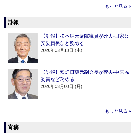
もっと見る »
訃報
【訃報】松本純元衆院議員が死去‐国家公
安委員長など務める
2026年03月19日 (木)
【訃報】漆畑日薬元副会長が死去‐中医協
委員など務める
2026年03月09日 (月)
もっと見る »
寄稿