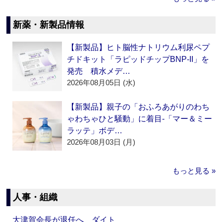
新薬・新製品情報
【新製品】ヒト脳性ナトリウム利尿ペプ
チドキット「ラピッドチップBNP-II」を
発売 積水メデ…
2026年08月05日 (水)
【新製品】親子の「おふろあがりのわち
ゃわちゃひと騒動」に着目‐「マー＆ミー
ラッテ」ボデ…
2026年08月03日 (月)
もっと見る »
人事・組織
大津賀会長が退任へ ダイト