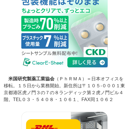
米国研究製薬工業協会
（ＰｈＲＭＡ）＝日本オフィスを
移転。１５日から業務開始。新住所は〒１０５‐０００１東
京都港区虎ノ門３の７の８ランディック第２虎ノ門ビル４
階。TEL０３・５４０８・１０６１、FAX同１０６２