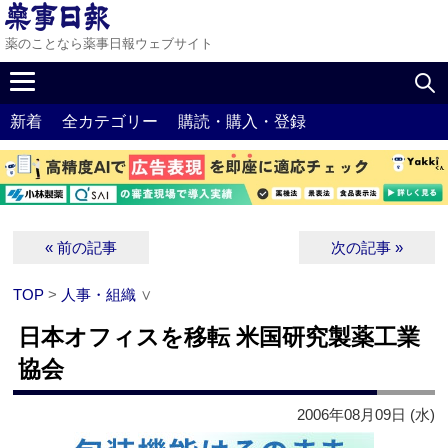
薬のことなら薬事日報ウェブサイト
新着
全カテゴリー
購読・購入・登録
« 前の記事
次の記事 »
TOP
>
人事・組織
∨
日本オフィスを移転 米国研究製薬工業
協会
2006年08月09日 (水)