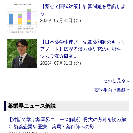
【薬ゼミ国試対策】計算問題を意識しよ
う
2026年07月31日 (金)
【日本薬学生連盟・先輩薬剤師のキャリ
アノート】広がる漢方薬研究の可能性
ツムラ漢方研究…
2026年07月31日 (金)
もっと見る »
薬学生向け書籍 »
薬業界ニュース解説
【対話で学ぶ薬業界ニュース解説】骨太の方針を読み解
く‐製薬企業や医療、薬局・薬剤師への影…