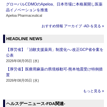
グローバルCDMOのApeloa、日本市場に本格展開し医薬
品イノベーションを推進
Apeloa Pharmaceutical
おすすめ情報 アーカイブ ‐AD‐を見る »
HEADLINE NEWS
【厚労省】「治験支援薬局」制度化へ‐改正GCP省令案を
公表
2026年08月05日 (水)
【厚労省】医療用麻薬の県境移動可‐熊本地震受け特例措
置
2026年08月05日 (水)
もっと見る »
ヘルスデーニュース‐FDA関連‐