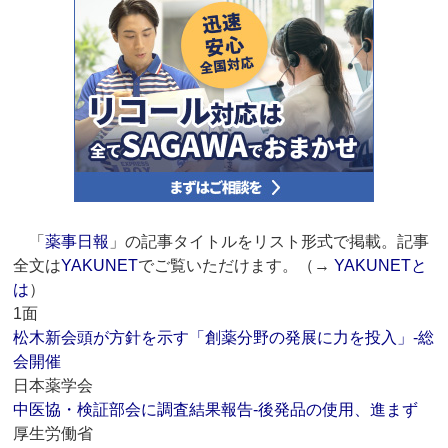
「
薬事日報
」の記事タイトルをリスト形式で掲載。記事
全文は
YAKUNET
でご覧いただけます。（→
YAKUNETと
は
）
1面
松木新会頭が方針を示す「創薬分野の発展に力を投入」‐総
会開催
日本薬学会
中医協・検証部会に調査結果報告‐後発品の使用、進まず
厚生労働省