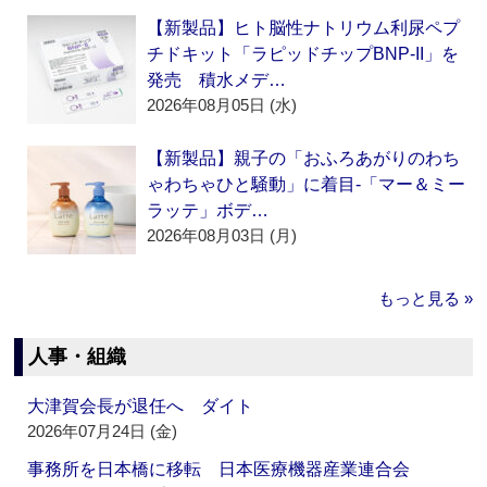
【新製品】ヒト脳性ナトリウム利尿ペプ
チドキット「ラピッドチップBNP-II」を
発売 積水メデ…
2026年08月05日 (水)
【新製品】親子の「おふろあがりのわち
ゃわちゃひと騒動」に着目‐「マー＆ミー
ラッテ」ボデ…
2026年08月03日 (月)
もっと見る »
人事・組織
大津賀会長が退任へ ダイト
2026年07月24日 (金)
事務所を日本橋に移転 日本医療機器産業連合会