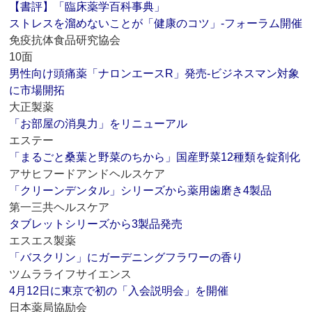
【書評】「臨床薬学百科事典」
ストレスを溜めないことが「健康のコツ」‐フォーラム開催
免疫抗体食品研究協会
10面
男性向け頭痛薬「ナロンエースR」発売‐ビジネスマン対象
に市場開拓
大正製薬
「お部屋の消臭力」をリニューアル
エステー
「まるごと桑葉と野菜のちから」国産野菜12種類を錠剤化
アサヒフードアンドヘルスケア
「クリーンデンタル」シリーズから薬用歯磨き4製品
第一三共ヘルスケア
タブレットシリーズから3製品発売
エスエス製薬
「バスクリン」にガーデニングフラワーの香り
ツムラライフサイエンス
4月12日に東京で初の「入会説明会」を開催
日本薬局協励会