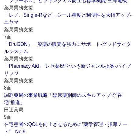
「ファーネス」ピッキングミス防止も標準機能‐三洋電機
薬局業務支援
「レノ、Single-Rなど」シール精度と利便性を大幅アップ‐
ユヤマ
薬局業務支援
7面
「DruGON」一般薬の販売を強力にサポート‐グッドサイク
ルシステム
薬局業務支援
「Pharmacy Aid」“レセ薬歴”という新ジャンル提案‐ハイブ
リッジ
薬局業務支援
8面
調剤薬局の事業戦略「臨床薬剤師のスキルアップで“在
宅”推進」
田辺薬局
9面
在宅患者のQOLを向上させるために”薬学管理・指導ノー
ト” No.9