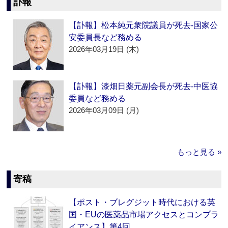
訃報
【訃報】松本純元衆院議員が死去‐国家公
安委員長など務める
2026年03月19日 (木)
【訃報】漆畑日薬元副会長が死去‐中医協
委員など務める
2026年03月09日 (月)
もっと見る »
寄稿
【ポスト・ブレグジット時代における英
国・EUの医薬品市場アクセスとコンプラ
イアンス】第4回…