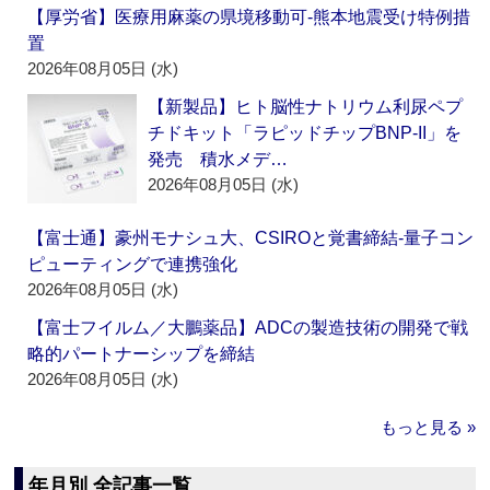
【厚労省】医療用麻薬の県境移動可‐熊本地震受け特例措
置
2026年08月05日 (水)
【新製品】ヒト脳性ナトリウム利尿ペプ
チドキット「ラピッドチップBNP-II」を
発売 積水メデ…
2026年08月05日 (水)
【富士通】豪州モナシュ大、CSIROと覚書締結‐量子コン
ピューティングで連携強化
2026年08月05日 (水)
【富士フイルム／大鵬薬品】ADCの製造技術の開発で戦
略的パートナーシップを締結
2026年08月05日 (水)
もっと見る »
年月別 全記事一覧