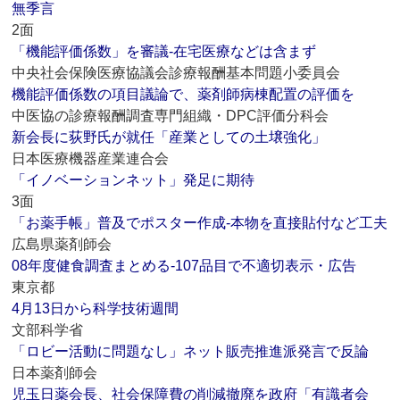
無季言
2面
「機能評価係数」を審議‐在宅医療などは含まず
中央社会保険医療協議会診療報酬基本問題小委員会
機能評価係数の項目議論で、薬剤師病棟配置の評価を
中医協の診療報酬調査専門組織・DPC評価分科会
新会長に荻野氏が就任「産業としての土壌強化」
日本医療機器産業連合会
「イノベーションネット」発足に期待
3面
「お薬手帳」普及でポスター作成‐本物を直接貼付など工夫
広島県薬剤師会
08年度健食調査まとめる‐107品目で不適切表示・広告
東京都
4月13日から科学技術週間
文部科学省
「ロビー活動に問題なし」ネット販売推進派発言で反論
日本薬剤師会
児玉日薬会長、社会保障費の削減撤廃を政府「有識者会