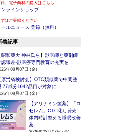
書籍、電子商材の購入はこちら
オンラインショップ
まずはご登録ください
メールニュース 登録（無料）
新着記事
【昭和薬大 神林氏ら】獣医師と薬剤師
に認識差‐獣医療専門教育の充実を
026年08月07日 (金)
【厚労省検討会】OTC類似薬で中間整
理‐77成分1042品目が対象に
026年08月07日 (金)
【アリナミン製薬】「ロ
ゼレム」OTC化し発売‐
体内時計整える睡眠改善
薬
2026年08月07日 (金)