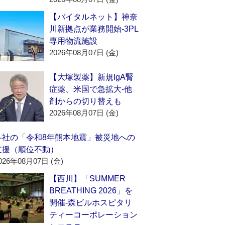
【バイタルネット】神奈
川新拠点が業務開始‐3PL
専用物流施設
2026年08月07日 (金)
【大塚製薬】新規IgA腎
症薬、米国で急拡大‐他
剤からの切り替えも
2026年08月07日 (金)
各社の「令和8年熊本地震」被災地への
支援（順位不動）
026年08月07日 (金)
【西川】「SUMMER
BREATHING 2026」を
開催‐森ビルホスピタリ
ティーコーポレーション