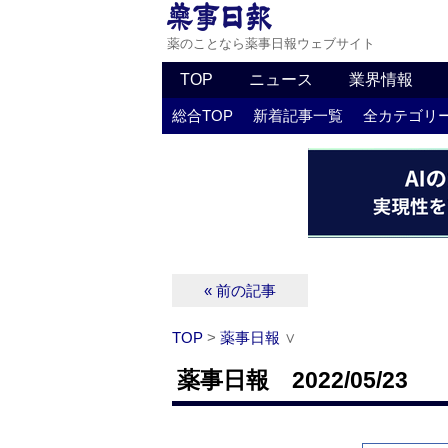
薬のことなら薬事日報ウェブサイト
TOP
ニュース
業界情報
総合TOP
新着記事一覧
全カテゴリ
« 前の記事
TOP
>
薬事日報
∨
薬事日報 2022/05/23