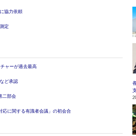
部に協力依頼
測定
ンチャーが過去最高
画など承認
第二部会
2
対応に関する有識者会議」の初会合