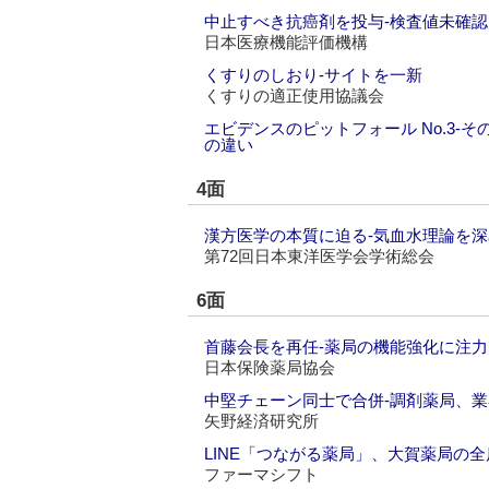
中止すべき抗癌剤を投与‐検査値未確
日本医療機能評価機構
くすりのしおり‐サイトを一新
くすりの適正使用協議会
エビデンスのピットフォール No.3
の違い
4面
漢方医学の本質に迫る‐気血水理論を深
第72回日本東洋医学会学術総会
6面
首藤会長を再任‐薬局の機能強化に注力
日本保険薬局協会
中堅チェーン同士で合併‐調剤薬局、
矢野経済研究所
LINE「つながる薬局」、大賀薬局の
ファーマシフト