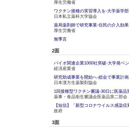
厚生労働省
ワクチン接種の実習導入を‐大学薬学
日本私立薬科大学協会
薬局薬剤師で研究事業‐住民の介入効果
厚生労働省
無季言
2面
バイオ関連企業1000社突破‐大学発ベ
経済産業省
研究助成事業を開始へ‐総会で事業計
日本漢方生薬製剤協会
1回接種型ワクチン審議‐30日に医薬品
薬事・食品衛生審議会医薬品第二部会
【短信】「新型コロナウイルス感染症
政府
3面