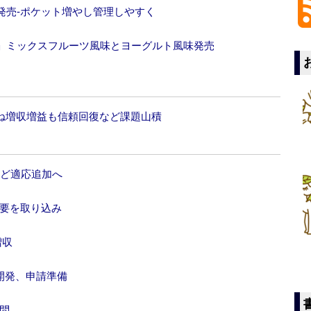
発売‐ポケット増やし管理しやすく
」ミックスフルーツ風味とヨーグルト風味発売
概ね増収増益も信頼回復など課題山積
など適応追加へ
需要を取り込み
増収
開発、申請準備
問