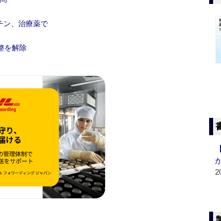
チン、治療薬で
整を解除
2