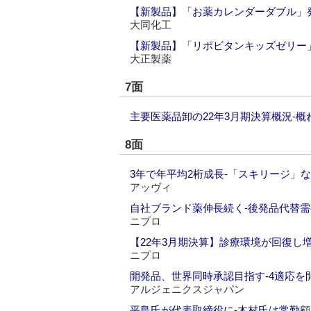
【新製品】「お薬カレンダーダブル」
大同化工
【新製品】「リポビタンキッズゼリー
大正製薬
7面
主要医薬品卸の22年3月期決算概況‐
8面
3年で年平均2桁成長‐「スキリージ」
アッヴィ
自社ブランド薬伸長続く‐後発品代替
ニプロ
【22年3月期決算】診療環境が回復し
ニプロ
開発品、世界同時承認目指す‐4適応を
アルジェニクスジャパン
平島氏が代表取締役に‐木村氏は常勤顧