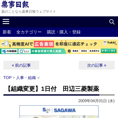
薬のことなら薬事日報ウェブサイト
新着
全カテゴリー
購読・購入・登録
« 前の記事
次の記事 »
TOP
>
人事・組織
∨
【組織変更】1日付 田辺三菱製薬
2009年04月01日 (水)