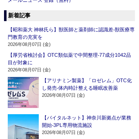
メールニュース 登録（無料）
新着記事
【昭和薬大 神林氏ら】獣医師と薬剤師に認識差‐獣医療専
門教育の充実を
2026年08月07日 (金)
【厚労省検討会】OTC類似薬で中間整理‐77成分1042品
目が対象に
2026年08月07日 (金)
【アリナミン製薬】「ロゼレム」OTC化
し発売‐体内時計整える睡眠改善薬
2026年08月07日 (金)
【バイタルネット】神奈川新拠点が業務
開始‐3PL専用物流施設
2026年08月07日 (金)