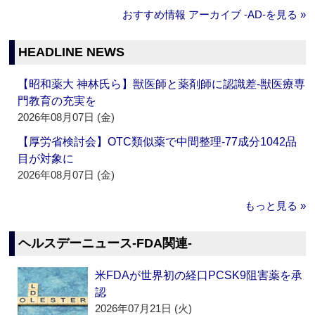
おすすめ情報 アーカイブ ‐AD‐を見る »
HEADLINE NEWS
【昭和薬大 神林氏ら】獣医師と薬剤師に認識差‐獣医療専
門教育の充実を
2026年08月07日 (金)
【厚労省検討会】OTC類似薬で中間整理‐77成分1042品
目が対象に
2026年08月07日 (金)
もっと見る »
ヘルスデーニュース‐FDA関連‐
米FDAが世界初の経口PCSK9阻害薬を承
認
2026年07月21日 (火)