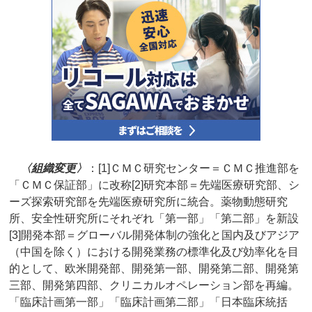
〈組織変更〉
：[1]ＣＭＣ研究センター＝ＣＭＣ推進部を
「ＣＭＣ保証部」に改称[2]研究本部＝先端医療研究部、シ
ーズ探索研究部を先端医療研究所に統合。薬物動態研究
所、安全性研究所にそれぞれ「第一部」「第二部」を新設
[3]開発本部＝グローバル開発体制の強化と国内及びアジア
（中国を除く）における開発業務の標準化及び効率化を目
的として、欧米開発部、開発第一部、開発第二部、開発第
三部、開発第四部、クリニカルオペレーション部を再編。
「臨床計画第一部」「臨床計画第二部」「日本臨床統括