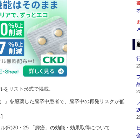
行
2
品
ルをリスト形式で掲載。
2
）」を服薬した脳卒中患者で、脳卒中の再発リスクが低
2
1]
2
(R)20・25 「膵癌」の効能・効果取得について
会