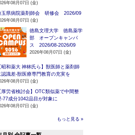
026年08月07日 (金)
埼玉県病院薬剤師会 研修会 2026/09
026年08月07日 (金)
徳島文理大学 徳島薬学
部 オープンキャンパ
ス 2026/08-2026/09
2026年08月07日 (金)
【昭和薬大 神林氏ら】獣医師と薬剤師
に認識差‐獣医療専門教育の充実を
026年08月07日 (金)
【厚労省検討会】OTC類似薬で中間整
理‐77成分1042品目が対象に
026年08月07日 (金)
もっと見る »