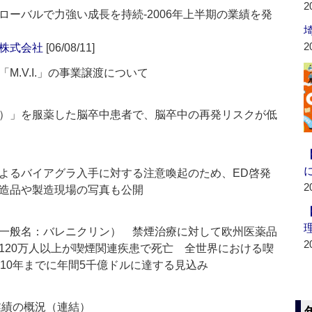
2
ーバルで力強い成長を持続‐2006年上半期の業績を発
2
株式会社
[06/08/11]
.V.I.」の事業譲渡について
）」を服薬した脳卒中患者で、脳卒中の再発リスクが低
よるバイアグラ入手に対する注意喚起のため、ED啓発
2
造品や製造現場の写真も公開
一般名：バレニクリン） 禁煙治療に対して欧州医薬品
2
120万人以上が喫煙関連疾患で死亡 全世界における喫
10年までに年間5千億ドルに達する見込み
業績の概況（連結）