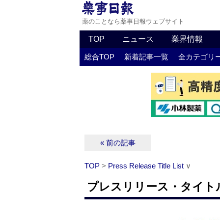
薬のことなら薬事日報ウェブサイト
TOP
ニュース
業界情報
総合TOP
新着記事一覧
全カテゴリ
« 前の記事
TOP
>
Press Release Title List
∨
プレスリリース・タイトルリス