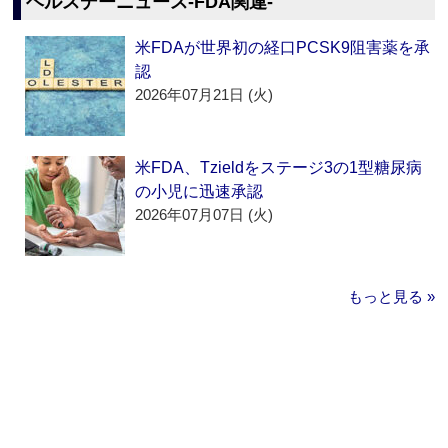
ヘルスデーニュース‐FDA関連‐
米FDAが世界初の経口PCSK9阻害薬を承
認
2026年07月21日 (火)
米FDA、Tzieldをステージ3の1型糖尿病
の小児に迅速承認
2026年07月07日 (火)
もっと見る »