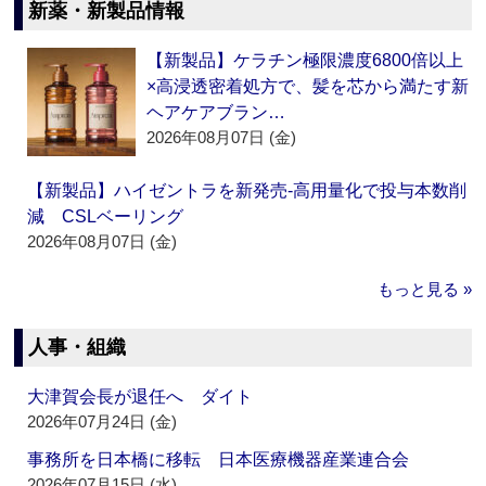
新薬・新製品情報
【新製品】ケラチン極限濃度6800倍以上
×高浸透密着処方で、髪を芯から満たす新
ヘアケアブラン…
2026年08月07日 (金)
【新製品】ハイゼントラを新発売‐高用量化で投与本数削
減 CSLベーリング
2026年08月07日 (金)
もっと見る »
人事・組織
大津賀会長が退任へ ダイト
2026年07月24日 (金)
事務所を日本橋に移転 日本医療機器産業連合会
2026年07月15日 (水)