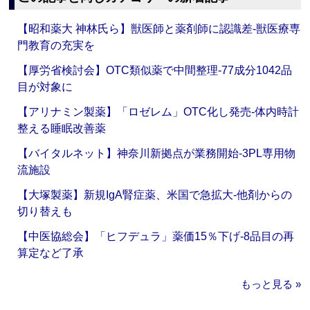
【昭和薬大 神林氏ら】獣医師と薬剤師に認識差‐獣医療専
門教育の充実を
【厚労省検討会】OTC類似薬で中間整理‐77成分1042品
目が対象に
【アリナミン製薬】「ロゼレム」OTC化し発売‐体内時計
整える睡眠改善薬
【バイタルネット】神奈川新拠点が業務開始‐3PL専用物
流施設
【大塚製薬】新規IgA腎症薬、米国で急拡大‐他剤からの
切り替えも
【中医協総会】「ヒフデュラ」薬価15％下げ‐8品目の再
算定など了承
もっと見る »