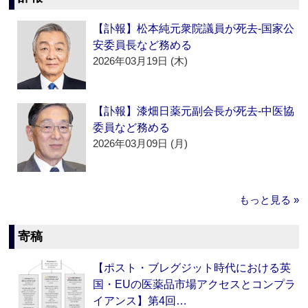
【訃報】松本純元衆院議員が死去‐国家公
安委員長など務める
2026年03月19日 (木)
【訃報】漆畑日薬元副会長が死去‐中医協
委員など務める
2026年03月09日 (月)
もっと見る »
寄稿
【ポスト・ブレグジット時代における英
国・EUの医薬品市場アクセスとコンプラ
イアンス】第4回…