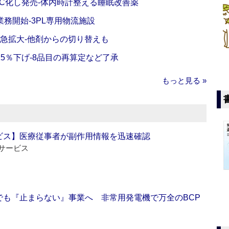
C化し発売‐体内時計整える睡眠改善薬
務開始‐3PL専用物流施設
で急拡大‐他剤からの切り替えも
5％下げ‐8品目の再算定など了承
もっと見る »
ビス】医療従事者が副作用情報を迅速確認
サービス
でも『止まらない』事業へ 非常用発電機で万全のBCP