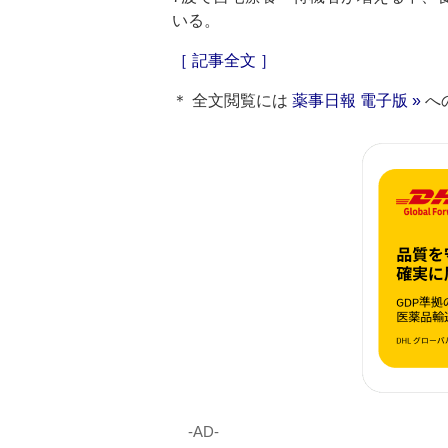
いる。
［ 記事全文 ］
＊ 全文閲覧には
薬事日報 電子版 »
へ
‐AD‐