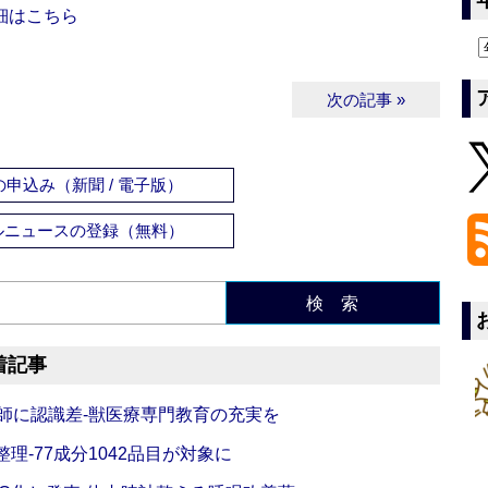
細はこちら
次の記事 »
申込み（新聞 / 電子版）
ルニュースの登録（無料）
検 索
着記事
師に認識差‐獣医療専門教育の充実を
理‐77成分1042品目が対象に