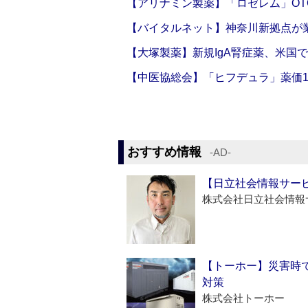
【アリナミン製薬】「ロゼレム」OT
【バイタルネット】神奈川新拠点が業
【大塚製薬】新規IgA腎症薬、米国
【中医協総会】「ヒフデュラ」薬価1
おすすめ情報
‐AD‐
【日立社会情報サー
株式会社日立社会情報
【トーホー】災害時
対策
株式会社トーホー