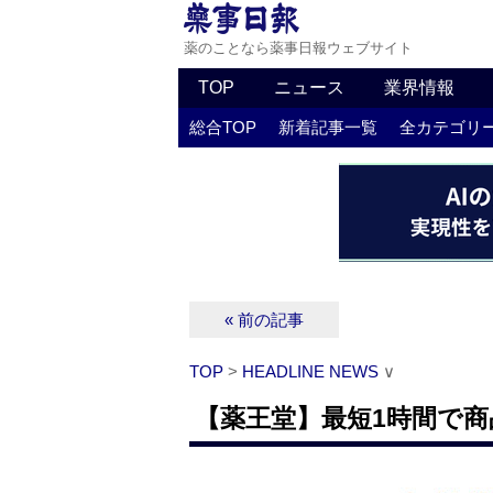
薬のことなら薬事日報ウェブサイト
TOP
ニュース
業界情報
総合TOP
新着記事一覧
全カテゴリ
« 前の記事
TOP
>
HEADLINE NEWS
∨
【薬王堂】最短1時間で商