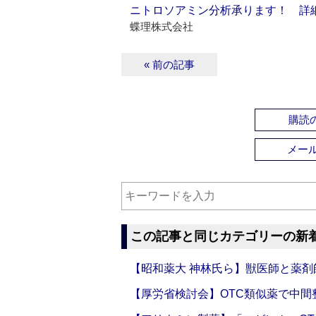
ニトロソアミン分析承ります！ 詳
蝶理株式会社
« 前の記事
購読の
メー
この記事と同じカテゴリーの新
【昭和薬大 神林氏ら】獣医師と薬剤
【厚労省検討会】OTC類似薬で中間整