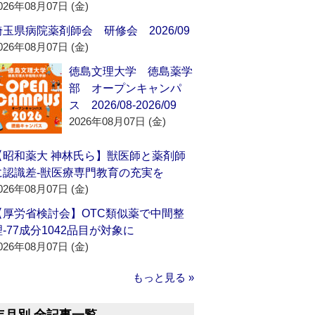
026年08月07日 (金)
埼玉県病院薬剤師会 研修会 2026/09
026年08月07日 (金)
徳島文理大学 徳島薬学
部 オープンキャンパ
ス 2026/08-2026/09
2026年08月07日 (金)
【昭和薬大 神林氏ら】獣医師と薬剤師
に認識差‐獣医療専門教育の充実を
026年08月07日 (金)
【厚労省検討会】OTC類似薬で中間整
理‐77成分1042品目が対象に
026年08月07日 (金)
もっと見る »