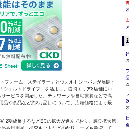
行
2
品
ットフォーム「ステイラー」とウォルトジャパンが展開す
2
「ウォルトドライブ」を活用し、盛岡エリア8店舗にお
るサービスを開始した。テレワークや自宅療養などで高
2
用品や食品など約2万品目について、店頭価格により最
2
約2割成長するなどECの拡大が進んでおり、感染拡大第
会
食品や日用品、検査キットなどの配送ニーズも急増して