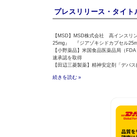
プレスリリース・タイトルリス
【MSD】MSD株式会社 高インスリ
25mg』 『ジアゾキシドカプセル25
【小野薬品】米国食品医薬品局（FD
速承認を取得
【田辺三菱製薬】精神安定剤「デパス(R
続きを読む »