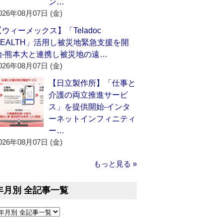
ン…
026年08月07日 (金)
【ウィーメックス】「Teladoc
HEALTH」活用し被災地緊急支援を開
始‐熊本大と連携し被災地の遠…
026年08月07日 (金)
【日立製作所】「仕事と
介護の両立推進サービ
ス」を提供開始‐インタ
ーネットインフィニティ
ー…
026年08月07日 (金)
もっと見る »
年月別 全記事一覧