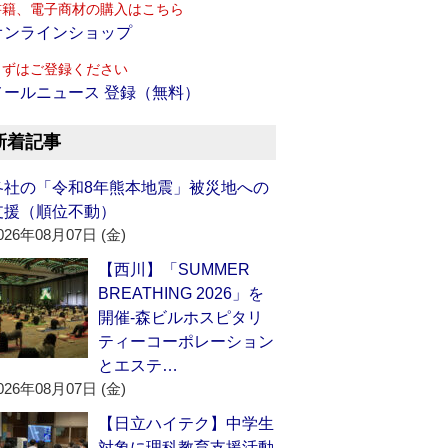
書籍、電子商材の購入はこちら
オンラインショップ
まずはご登録ください
メールニュース 登録（無料）
新着記事
各社の「令和8年熊本地震」被災地への
支援（順位不動）
026年08月07日 (金)
【西川】「SUMMER
BREATHING 2026」を
開催‐森ビルホスピタリ
ティーコーポレーション
とエステ…
026年08月07日 (金)
【日立ハイテク】中学生
対象に理科教育支援活動