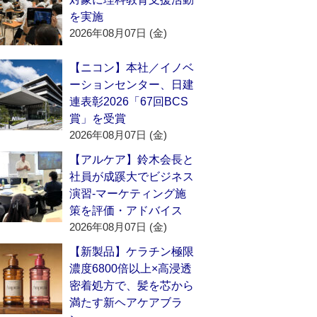
を実施
2026年08月07日 (金)
【ニコン】本社／イノベ
ーションセンター、日建
連表彰2026「67回BCS
賞」を受賞
2026年08月07日 (金)
【アルケア】鈴木会長と
社員が成蹊大でビジネス
演習‐マーケティング施
策を評価・アドバイス
2026年08月07日 (金)
【新製品】ケラチン極限
濃度6800倍以上×高浸透
密着処方で、髪を芯から
満たす新ヘアケアブラ