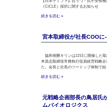
【日本ケミファ】抗うつ・抗不安候補薬
（CiCLE）採択に関するお知らせ
続きを読む »
宮本取締役が社長COOに
協和発酵キリンは22日に開催した取
本昌志取締役常務執行役員経営戦略企
た。会長と社長のツートップ体制で始
続きを読む »
元戦略企画部長の鳥居氏
ムバイオロジクス