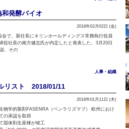
協和発酵バイオ
2018年02月02日 (金)
役会で、新社長にキリンホールディングス常務執行役員
締役社長の南方健志氏が内定したと発表した。3月20日
承認、その
人事・組織
ト 2018/01/11
2018年01月11日 (木)
物学的製剤FASENRA（ベンラリズマブ） 欧州におけ
ての承認を取得
て固体剤生産棟が竣工