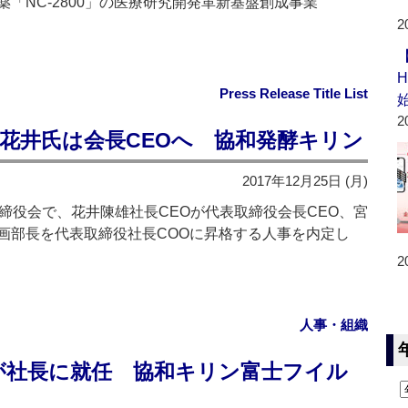
「NC-2800」の医療研究開発革新基盤創成事業
2
Press Release Title List
2
‐花井氏は会長CEOへ 協和発酵キリン
2017年12月25日 (月)
締役会で、花井陳雄社長CEOが代表取締役会長CEO、宮
画部長を代表取締役社長COOに昇格する人事を内定し
2
人事・組織
が社長に就任 協和キリン富士フイル