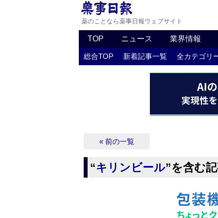
薬のことなら薬事日報ウェブサイト
TOP
ニュース
業界情報
総合TOP
新着記事一覧
全カテゴリ
« 前の一覧
“
キリンビール
”を含む