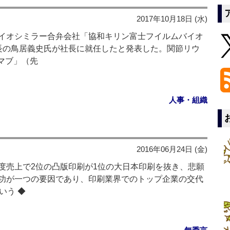
2017年10月18日 (水)
イオシミラー合弁会社「協和キリン富士フイルムバイオ
長の鳥居義史氏が社長に就任したと発表した。関節リウ
ムマブ」（先
人事・組織
2016年06月24日 (金)
度売上で2位の凸版印刷が1位の大日本印刷を抜き、悲願
功が一つの要因であり、印刷業界でのトップ企業の交代
いう ◆