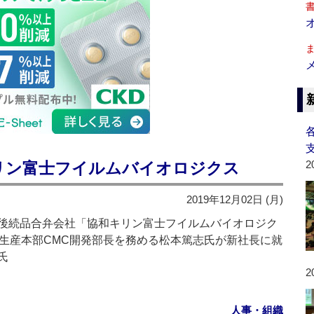
2
リン富士フイルムバイオロジクス
2019年12月02日 (月)
後続品合弁会社「協和キリン富士フイルムバイオロジク
の生産本部CMC開発部長を務める松本篤志氏が新社長に就
氏
2
人事・組織