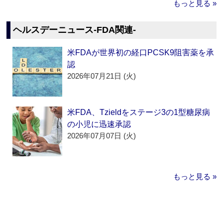
もっと見る »
ヘルスデーニュース‐FDA関連‐
米FDAが世界初の経口PCSK9阻害薬を承
認
2026年07月21日 (火)
米FDA、Tzieldをステージ3の1型糖尿病
の小児に迅速承認
2026年07月07日 (火)
もっと見る »