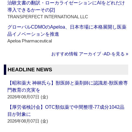
治験文書の翻訳・ローカライゼーションにAIをどれだけ
導入できるかーその[2]
TRANSPERFECT INTERNATIONAL LLC
グローバルCDMOのApeloa、日本市場に本格展開し医薬
品イノベーションを推進
Apeloa Pharmaceutical
おすすめ情報 アーカイブ ‐AD‐を見る »
HEADLINE NEWS
【昭和薬大 神林氏ら】獣医師と薬剤師に認識差‐獣医療専
門教育の充実を
2026年08月07日 (金)
【厚労省検討会】OTC類似薬で中間整理‐77成分1042品
目が対象に
2026年08月07日 (金)