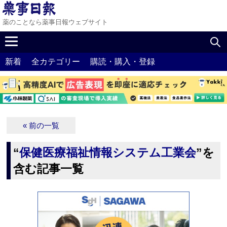
薬のことなら薬事日報ウェブサイト
新着
全カテゴリー
購読・購入・登録
« 前の一覧
“
保健医療福祉情報システム工業会
”を
含む記事一覧