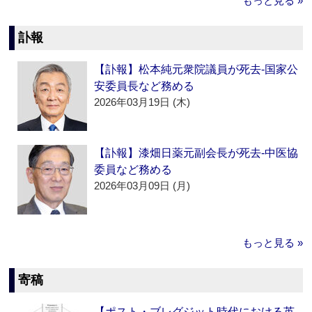
もっと見る »
訃報
【訃報】松本純元衆院議員が死去‐国家公
安委員長など務める
2026年03月19日 (木)
【訃報】漆畑日薬元副会長が死去‐中医協
委員など務める
2026年03月09日 (月)
もっと見る »
寄稿
【ポスト・ブレグジット時代における英