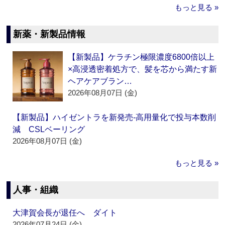
もっと見る »
新薬・新製品情報
【新製品】ケラチン極限濃度6800倍以上
×高浸透密着処方で、髪を芯から満たす新
ヘアケアブラン…
2026年08月07日 (金)
【新製品】ハイゼントラを新発売‐高用量化で投与本数削
減 CSLベーリング
2026年08月07日 (金)
もっと見る »
人事・組織
大津賀会長が退任へ ダイト
2026年07月24日 (金)