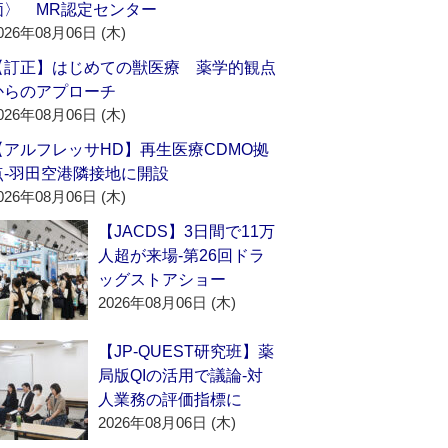
価〉 MR認定センター
026年08月06日 (木)
【訂正】はじめての獣医療 薬学的観点
からのアプローチ
026年08月06日 (木)
【アルフレッサHD】再生医療CDMO拠
点‐羽田空港隣接地に開設
026年08月06日 (木)
【JACDS】3日間で11万
人超が来場‐第26回ドラ
ッグストアショー
2026年08月06日 (木)
【JP-QUEST研究班】薬
局版QIの活用で議論‐対
人業務の評価指標に
2026年08月06日 (木)