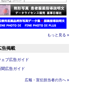
もっと見る »
広告掲載
ウェブ広告ガイド
新聞広告ガイド
広報・宣伝担当者の方へ »