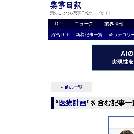
薬のことなら薬事日報ウェブサイト
TOP
ニュース
業界情報
総合TOP
新着記事一覧
全カテゴリ
« 前の一覧
“
医療計画
”を含む記事一