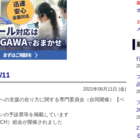
行
2
11
品
2021年06月11日 (金)
2
児への支援の在り方に関する専門委員会（合同開催）【ペ
2
ンの予診票等を掲載しています
2
ICH）総会が開催されました