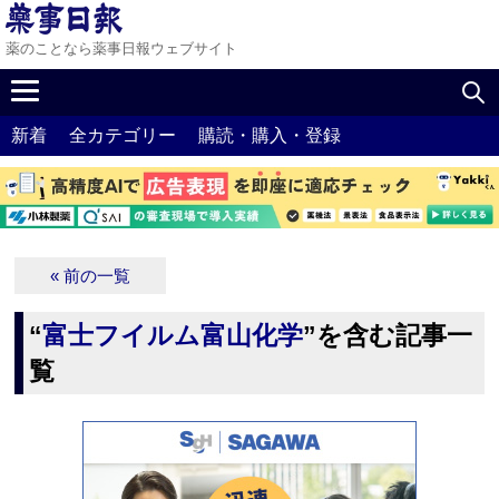
薬のことなら薬事日報ウェブサイト
新着
全カテゴリー
購読・購入・登録
« 前の一覧
“
富士フイルム富山化学
”を含む記事一
覧