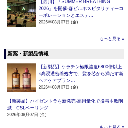
【西川】「SUMMER BREATHING
2026」を開催‐森ビルホスピタリティーコ
ーポレーションとエステ…
2026年08月07日 (金)
もっと見る »
新薬・新製品情報
【新製品】ケラチン極限濃度6800倍以上
×高浸透密着処方で、髪を芯から満たす新
ヘアケアブラン…
2026年08月07日 (金)
【新製品】ハイゼントラを新発売‐高用量化で投与本数削
減 CSLベーリング
2026年08月07日 (金)
もっと見る »