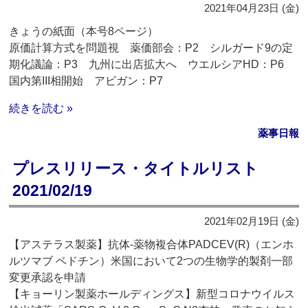
2021年04月23日 (金)
きょうの紙面（本号8ページ）
原価計算方式を問題視 薬価部会：P2 シルガード9の定
期化議論：P3 九州に出店拡大へ ウエルシアHD：P6
国内第III相開始 アビガン：P7
続きを読む »
薬事日報
プレスリリース・タイトルリスト
2021/02/19
2021年02月19日 (金)
【アステラス製薬】抗体-薬物複合体PADCEV(R)（エンホ
ルツマブ ベドチン）米国において2つの生物学的製剤一部
変更承認を申請
【キョーリン製薬ホールディングス】新型コロナウイルス