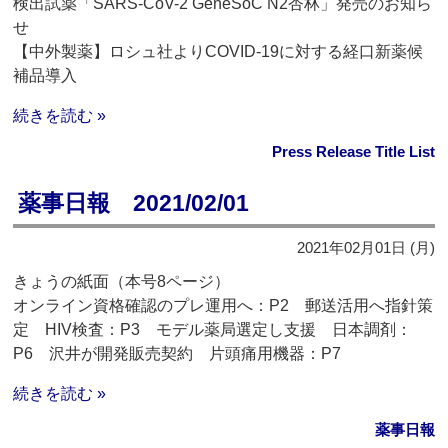
検出試薬「SARS-CoV-2 GeneSoC N2杏林」発売のお知ら
せ
【中外製薬】ロシュ社よりCOVID-19に対する経口新薬候
補品導入
続きを読む »
Press Release Title List
薬事日報 2021/02/01
2021年02月01日 (月)
きょうの紙面（本号8ページ）
オンライン資格確認のプレ運用へ：P2 郵送活用へ指針策
定 HIV検査：P3 モデル薬局選定し支援 日本調剤：
P6 沢井が開発販売契約 片頭痛用機器：P7
続きを読む »
薬事日報