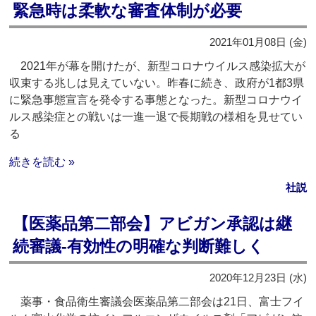
緊急時は柔軟な審査体制が必要
2021年01月08日 (金)
2021年が幕を開けたが、新型コロナウイルス感染拡大が
収束する兆しは見えていない。昨春に続き、政府が1都3県
に緊急事態宣言を発令する事態となった。新型コロナウイ
ルス感染症との戦いは一進一退で長期戦の様相を見せてい
る
続きを読む »
社説
【医薬品第二部会】アビガン承認は継
続審議‐有効性の明確な判断難しく
2020年12月23日 (水)
薬事・食品衛生審議会医薬品第二部会は21日、富士フイ