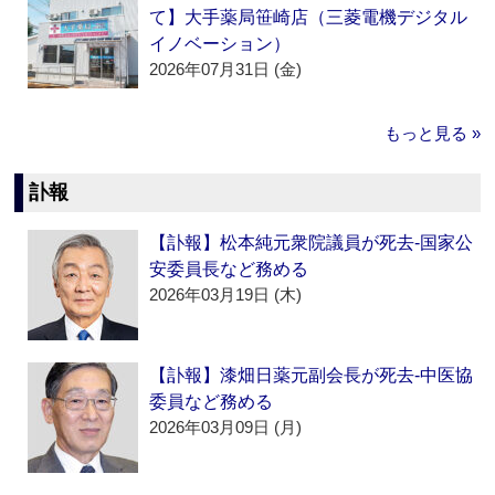
て】大手薬局笹崎店（三菱電機デジタル
イノベーション）
2026年07月31日 (金)
もっと見る »
訃報
【訃報】松本純元衆院議員が死去‐国家公
安委員長など務める
2026年03月19日 (木)
【訃報】漆畑日薬元副会長が死去‐中医協
委員など務める
2026年03月09日 (月)