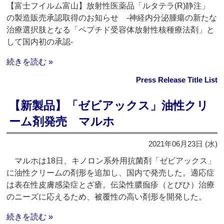
【富士フイルム富山】放射性医薬品「ルタテラ(R)静注」
の製造販売承認取得のお知らせ ‐神経内分泌腫瘍の新たな
治療選択肢となる「ペプチド受容体放射性核種療法剤」と
して国内初の承認‐
続きを読む »
Press Release Title List
【新製品】「ゼビアックス」油性クリ
ーム剤発売 マルホ
2021年06月23日 (水)
マルホは18日、キノロン系外用抗菌剤「ゼビアックス」
に油性クリームの剤形を追加し、国内で発売した。適応症
は表在性皮膚感染症とざ瘡。伝染性膿痂疹（とびひ）治療
のニーズに応えるため、被覆性の高い剤形を開発した。
続きを読む »