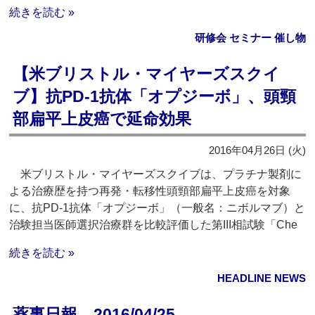
続きを読む »
研修会 セミナー 催し物
【米ブリストル・マイヤーズスクイ
ブ】抗PD-1抗体「オプジーボ」、頭頸
部扁平上皮癌で延命効果
2016年04月26日 (火)
米ブリストル・マイヤーズスクイブは、プラチナ製剤に
よる治療歴を持つ再発・転移性頭頸部扁平上皮癌を対象
に、抗PD-1抗体「オプジーボ」（一般名：ニボルマブ）と
治験担当医師選択治療群を比較評価した第III相試験「Che
続きを読む »
HEADLINE NEWS
薬事日報 2016/04/25