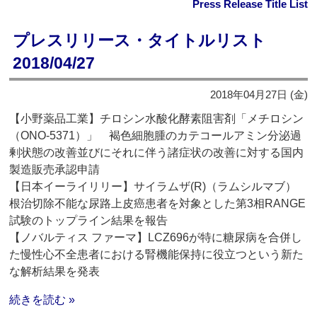
Press Release Title List
プレスリリース・タイトルリスト
2018/04/27
2018年04月27日 (金)
【小野薬品工業】チロシン水酸化酵素阻害剤「メチロシン
（ONO-5371）」 褐色細胞腫のカテコールアミン分泌過
剰状態の改善並びにそれに伴う諸症状の改善に対する国内
製造販売承認申請
【日本イーライリリー】サイラムザ(R)（ラムシルマブ）
根治切除不能な尿路上皮癌患者を対象とした第3相RANGE
試験のトップライン結果を報告
【ノバルティス ファーマ】LCZ696が特に糖尿病を合併し
た慢性心不全患者における腎機能保持に役立つという新た
な解析結果を発表
続きを読む »