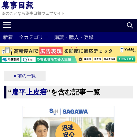
薬のことなら薬事日報ウェブサイト
新着
全カテゴリー
購読・購入・登録
« 前の一覧
“
扁平上皮癌
”を含む記事一覧