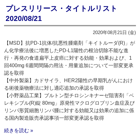
プレスリリース・タイトルリスト
2020/08/21
2020年08月21日 (金)
【MSD】抗PD-1抗体/抗悪性腫瘍剤「キイトルーダ(R)」が
ん化学療法後に増悪したPD-L1陽性の根治切除不能な進
行・再発の食道扁平上皮癌に対する効能・効果および、1
回400mg 6週間間隔の用法・用量追加について一部変更承
認を取得
【中外製薬】カドサイラ、HER2陽性の早期乳がんにおけ
る術後薬物療法に対し適応追加の承認を取得
【小野薬品工業】ブルトン型チロシンキナーゼ阻害剤「ベ
レキシブル(R)錠 80mg」原発性マクログロブリン血症及び
リンパ形質細胞リンパ腫に対する効能又は効果の追加に係
る国内製造販売承認事項一部変更承認を取得
続きを読む »