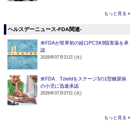
もっと見る »
ヘルスデーニュース‐FDA関連‐
米FDAが世界初の経口PCSK9阻害薬を承
認
2026年07月21日 (火)
米FDA、Tzieldをステージ3の1型糖尿病
の小児に迅速承認
2026年07月07日 (火)
もっと見る »