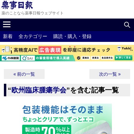
薬のことなら薬事日報ウェブサイト
新着
全カテゴリー
購読・購入・登録
« 前の一覧
次の一覧 »
“
欧州臨床腫瘍学会
”を含む記事一覧