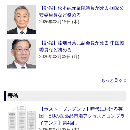
【訃報】松本純元衆院議員が死去‐国家公
安委員長など務める
2026年03月19日 (木)
【訃報】漆畑日薬元副会長が死去‐中医協
委員など務める
2026年03月09日 (月)
もっと見る »
寄稿
【ポスト・ブレグジット時代における英
国・EUの医薬品市場アクセスとコンプラ
イアンス】第4回…
2026年07月23日 (木)