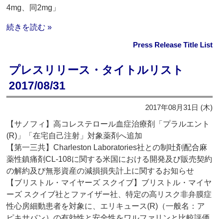
4mg、同2mg」
続きを読む »
Press Release Title List
プレスリリース・タイトルリスト
2017/08/31
2017年08月31日 (木)
【サノフィ】高コレステロール血症治療剤「プラルエント
(R)」「在宅自己注射」対象薬剤へ追加
【第一三共】Charleston Laboratories社との制吐剤配合麻
薬性鎮痛剤CL-108に関する米国における開発及び販売契約
の解約及び無形資産の減損損失計上に関するお知らせ
【ブリストル・マイヤーズ スクイブ】ブリストル・マイヤ
ーズ スクイブ社とファイザー社、特定の高リスク非弁膜症
性心房細動患者を対象に、エリキュース(R)（一般名：ア
ピキサバン）の有効性と安全性をワルファリンと比較評価