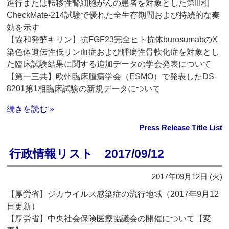
進行または転移性腎細胞がんの患者を対象とした第III相
CheckMate-214試験で優れた全生存期間および持続的な奏
効を示す
【協和発酵キリン】抗FGF23完全ヒト抗体burosumabのX
染色体遺伝性低リン血症および腫瘍性骨軟化症を対象とし
た臨床試験結果に関する追加データの学会発表について
【第一三共】欧州臨床腫瘍学会（ESMO）で発表したDS-
8201第1相臨床試験の新規データについて
続きを読む »
Press Release Title List
行政情報リスト 2017/09/12
2017年09月12日 (火)
【厚労省】ジカウイルス感染症の流行地域（2017年9月12
日更新）
【厚労省】中央社会保険医療協議会の開催について【変