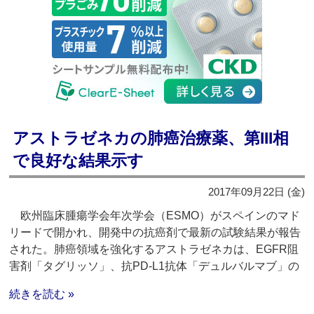
アストラゼネカの肺癌治療薬、第III相
で良好な結果示す
2017年09月22日 (金)
欧州臨床腫瘍学会年次学会（ESMO）がスペインのマド
リードで開かれ、開発中の抗癌剤で最新の試験結果が報告
された。肺癌領域を強化するアストラゼネカは、EGFR阻
害剤「タグリッソ」、抗PD-L1抗体「デュルバルマブ」の
続きを読む »