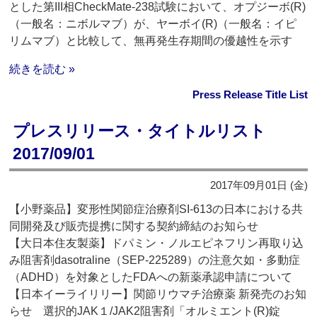
とした第III相CheckMate-238試験において、オプジーボ(R)
（一般名：ニボルマブ）が、ヤーボイ(R)（一般名：イピ
リムマブ）と比較して、無再発生存期間の優越性を示す
続きを読む »
Press Release Title List
プレスリリース・タイトルリスト
2017/09/01
2017年09月01日 (金)
【小野薬品】変形性関節症治療剤SI-613の日本における共
同開発及び販売提携に関する契約締結のお知らせ
【大日本住友製薬】ドパミン・ノルエピネフリン再取り込
み阻害剤dasotraline（SEP-225289）の注意欠如・多動症
（ADHD）を対象としたFDAへの新薬承認申請について
【日本イーライリリー】関節リウマチ治療薬 新発売のお知
らせ 選択的JAK１/JAK2阻害剤「オルミエント(R)錠