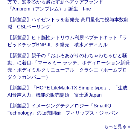
方で、髪を芯から満たす新ヘアケアブランド
『Amprem（アンプレム）』誕生 I-ne
【新製品】ハイゼントラを新発売‐高用量化で投与本数削
減 CSLベーリング
【新製品】ヒト脳性ナトリウム利尿ペプチドキット「ラ
ピッドチップBNP-II」を発売 積水メディカル
【新製品】親子の「おふろあがりのわちゃわちゃひと騒
動」に着目‐「マー＆ミー ラッテ」ボディローション新発
売・ボディミルクリニューアル クラシエ（ホームプロ
ダクツカンパニー）
【新製品】「HOPE LifeMark-TX Simple type」、「生成
AI音声入力」機能の販売開始 富士通Japan
【新製品】イメージングテクノロジー「SmartIQ
Technology」の販売開始 フィリップス・ジャパン
もっと見る »