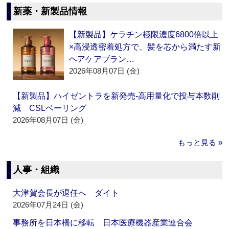
新薬・新製品情報
【新製品】ケラチン極限濃度6800倍以上
×高浸透密着処方で、髪を芯から満たす新
ヘアケアブラン…
2026年08月07日 (金)
【新製品】ハイゼントラを新発売‐高用量化で投与本数削
減 CSLベーリング
2026年08月07日 (金)
もっと見る »
人事・組織
大津賀会長が退任へ ダイト
2026年07月24日 (金)
事務所を日本橋に移転 日本医療機器産業連合会