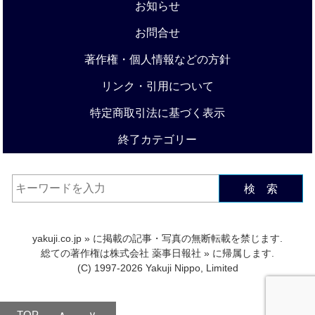
お知らせ
お問合せ
著作権・個人情報などの方針
リンク・引用について
特定商取引法に基づく表示
終了カテゴリー
検 索
yakuji.co.jp
» に掲載の記事・写真の無断転載を禁じます.
総ての著作権は
株式会社 薬事日報社
» に帰属します.
(C) 1997-2026 Yakuji Nippo, Limited
TOP
∧
∨