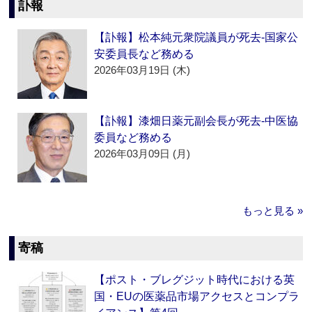
訃報
【訃報】松本純元衆院議員が死去‐国家公
安委員長など務める
2026年03月19日 (木)
【訃報】漆畑日薬元副会長が死去‐中医協
委員など務める
2026年03月09日 (月)
もっと見る »
寄稿
【ポスト・ブレグジット時代における英
国・EUの医薬品市場アクセスとコンプラ