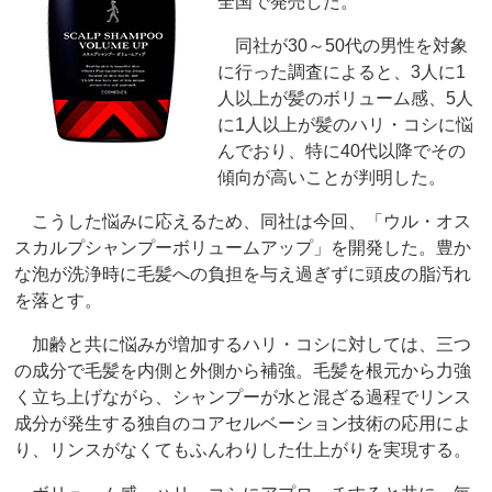
全国で発売した。
同社が30～50代の男性を対象
に行った調査によると、3人に1
人以上が髪のボリューム感、5人
に1人以上が髪のハリ・コシに悩
んでおり、特に40代以降でその
傾向が高いことが判明した。
こうした悩みに応えるため、同社は今回、「ウル・オス
スカルプシャンプーボリュームアップ」を開発した。豊か
な泡が洗浄時に毛髪への負担を与え過ぎずに頭皮の脂汚れ
を落とす。
加齢と共に悩みが増加するハリ・コシに対しては、三つ
の成分で毛髪を内側と外側から補強。毛髪を根元から力強
く立ち上げながら、シャンプーが水と混ざる過程でリンス
成分が発生する独自のコアセルベーション技術の応用によ
り、リンスがなくてもふんわりした仕上がりを実現する。