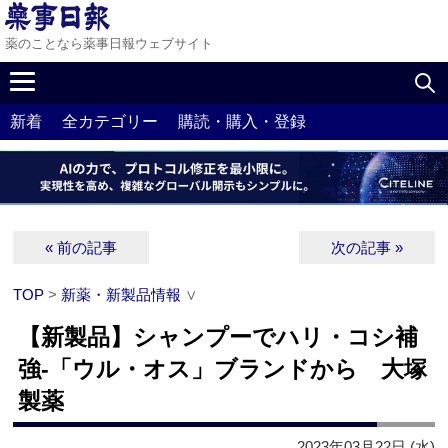
薬のことなら薬事日報ウェブサイト
新着
全カテゴリー
購読・購入・登録
« 前の記事
次の記事 »
TOP
>
新薬・新製品情報
∨
【新製品】シャンプーでハリ・コシ補
強‐「ウル・オス」ブランドから 大塚
製薬
2023年03月22日 (水)