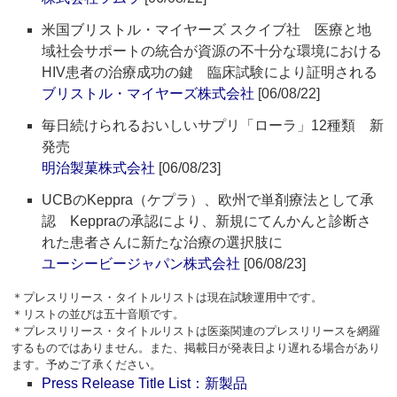
米国ブリストル・マイヤーズ スクイブ社 医療と地
域社会サポートの統合が資源の不十分な環境における
HIV患者の治療成功の鍵 臨床試験により証明される
ブリストル・マイヤーズ株式会社
[06/08/22]
毎日続けられるおいしいサプリ「ローラ」12種類 新
発売
明治製菓株式会社
[06/08/23]
UCBのKeppra（ケプラ）、欧州で単剤療法として承
認 Keppraの承認により、新規にてんかんと診断さ
れた患者さんに新たな治療の選択肢に
ユーシービージャパン株式会社
[06/08/23]
＊プレスリリース・タイトルリストは現在試験運用中です。
＊リストの並びは五十音順です。
＊プレスリリース・タイトルリストは医薬関連のプレスリリースを網羅
するものではありません。また、掲載日が発表日より遅れる場合があり
ます。予めご了承ください。
Press Release Title List：新製品