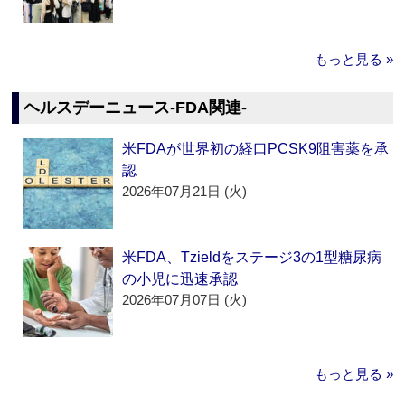
もっと見る »
ヘルスデーニュース‐FDA関連‐
米FDAが世界初の経口PCSK9阻害薬を承
認
2026年07月21日 (火)
米FDA、Tzieldをステージ3の1型糖尿病
の小児に迅速承認
2026年07月07日 (火)
もっと見る »