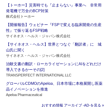
【トーホー】災害時でも『止まらない』事業へ 非常用
発電機で万全のBCP対策
株式会社トーホー
【開催報告】ウェビナー『FSPで変える臨床開発の生産
性』で振り返るFSP戦略
サイネオス・ヘルス・ジャパン株式会社
【サイネオス・ヘルス】世界とつなぐ「翻訳者」に 城
山氏に聞く
サイネオス・ヘルス・ジャパン株式会社
治験文書の翻訳・ローカライゼーションにAIをどれだけ
導入できるかーその[2]
TRANSPERFECT INTERNATIONAL LLC
グローバルCDMOのApeloa、日本市場に本格展開し医薬
品イノベーションを推進
Apeloa Pharmaceutical
おすすめ情報 アーカイブ ‐AD‐を見る »