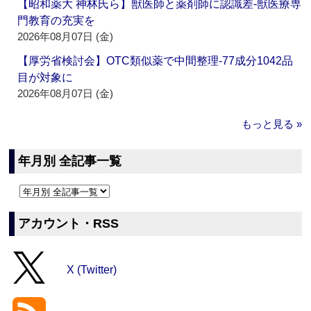
【昭和薬大 神林氏ら】獣医師と薬剤師に認識差‐獣医療専
門教育の充実を
2026年08月07日 (金)
【厚労省検討会】OTC類似薬で中間整理‐77成分1042品
目が対象に
2026年08月07日 (金)
もっと見る »
年月別 全記事一覧
アカウント・RSS
X (Twitter)