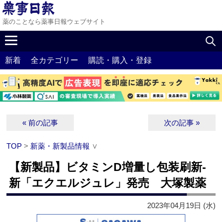
薬のことなら薬事日報ウェブサイト
新着
全カテゴリー
購読・購入・登録
« 前の記事
次の記事 »
TOP
>
新薬・新製品情報
∨
【新製品】ビタミンD増量し包装刷新‐
新「エクエルジュレ」発売 大塚製薬
2023年04月19日 (水)