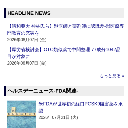
HEADLINE NEWS
【昭和薬大 神林氏ら】獣医師と薬剤師に認識差‐獣医療専
門教育の充実を
2026年08月07日 (金)
【厚労省検討会】OTC類似薬で中間整理‐77成分1042品
目が対象に
2026年08月07日 (金)
もっと見る »
ヘルスデーニュース‐FDA関連‐
米FDAが世界初の経口PCSK9阻害薬を承
認
2026年07月21日 (火)