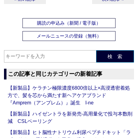
購読の申込み（新聞 / 電子版）
メールニュースの登録（無料）
検 索
この記事と同じカテゴリーの新着記事
【新製品】ケラチン極限濃度6800倍以上×高浸透密着処
方で、髪を芯から満たす新ヘアケアブランド
『Amprem（アンプレム）』誕生 I-ne
【新製品】ハイゼントラを新発売‐高用量化で投与本数削
減 CSLベーリング
【新製品】ヒト脳性ナトリウム利尿ペプチドキット「ラ