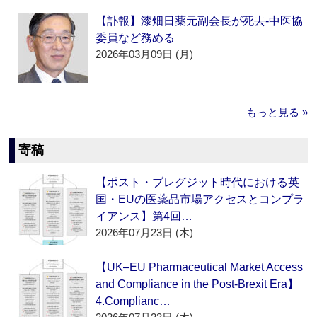
【訃報】漆畑日薬元副会長が死去‐中医協
委員など務める
2026年03月09日 (月)
もっと見る »
寄稿
【ポスト・ブレグジット時代における英
国・EUの医薬品市場アクセスとコンプラ
イアンス】第4回…
2026年07月23日 (木)
【UK–EU Pharmaceutical Market Access
and Compliance in the Post-Brexit Era】
4.Complianc…