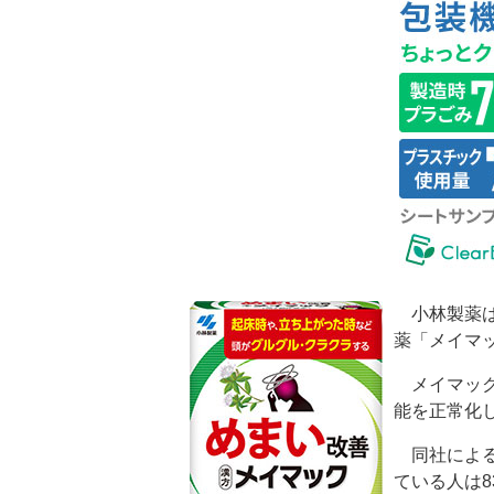
小林製薬は
薬「メイマ
メイマック
能を正常化
同社による
ている人は