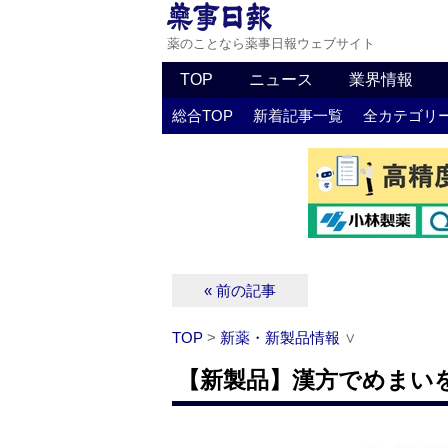
薬のことなら薬事日報ウェブサイト
TOP
ニュース
業界情報
総合TOP
新着記事一覧
全カテゴリ
« 前の記事
TOP
>
新薬・新製品情報
∨
【新製品】漢方でめまい