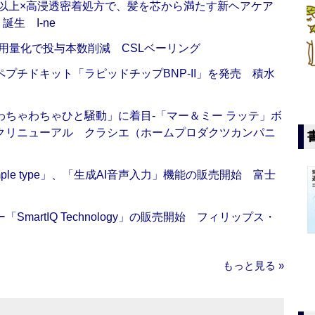
倍以上×高浸透密着処方で、髪を芯から満たす新ヘアケア
生 I-ne
用量化で投与本数削減 CSLベーリング
プチドキット「ラピッドチップBNP-II」を発売 積水
ちゃわちゃひと騒動」に着目‐「マー＆ミー ラッテ」ボ
クリニューアル クラシエ（ホームプロダクツカンパニ
 Simple type」、「生成AI音声入力」機能の販売開始 富士
artIQ Technology」の販売開始 フィリップス・
もっと見る »