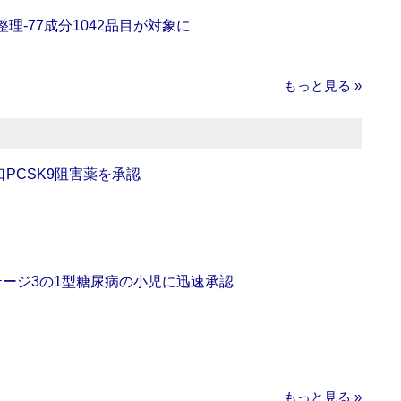
理‐77成分1042品目が対象に
もっと見る »
口PCSK9阻害薬を承認
をステージ3の1型糖尿病の小児に迅速承認
もっと見る »