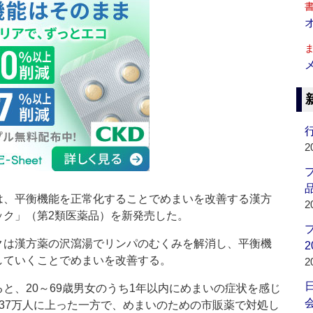
行
2
品
、平衡機能を正常化することでめまいを改善する漢方
2
ック」（第2類医薬品）を新発売した。
は漢方薬の沢瀉湯でリンパのむくみを解消し、平衡機
2
していくことでめまいを改善する。
2
と、20～69歳男女のうち1年以内にめまいの症状を感じ
会
837万人に上った一方で、めまいのための市販薬で対処し