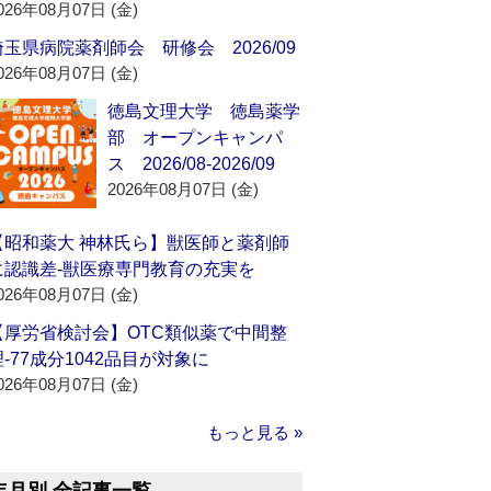
026年08月07日 (金)
埼玉県病院薬剤師会 研修会 2026/09
026年08月07日 (金)
徳島文理大学 徳島薬学
部 オープンキャンパ
ス 2026/08-2026/09
2026年08月07日 (金)
【昭和薬大 神林氏ら】獣医師と薬剤師
に認識差‐獣医療専門教育の充実を
026年08月07日 (金)
【厚労省検討会】OTC類似薬で中間整
理‐77成分1042品目が対象に
026年08月07日 (金)
もっと見る »