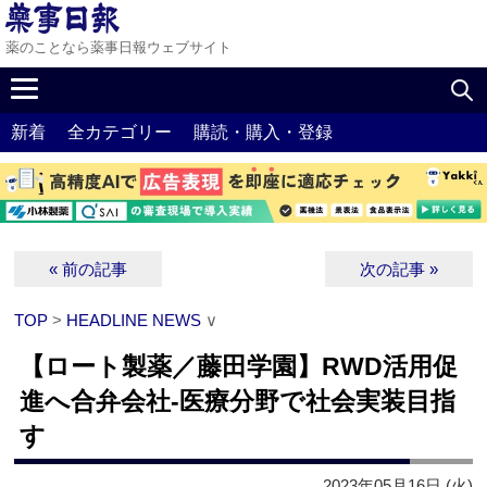
薬のことなら薬事日報ウェブサイト
新着
全カテゴリー
購読・購入・登録
« 前の記事
次の記事 »
TOP
>
HEADLINE NEWS
∨
【ロート製薬／藤田学園】RWD活用促
進へ合弁会社‐医療分野で社会実装目指
す
2023年05月16日 (火)