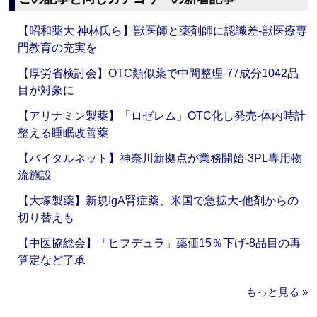
【昭和薬大 神林氏ら】獣医師と薬剤師に認識差‐獣医療専
門教育の充実を
【厚労省検討会】OTC類似薬で中間整理‐77成分1042品
目が対象に
【アリナミン製薬】「ロゼレム」OTC化し発売‐体内時計
整える睡眠改善薬
【バイタルネット】神奈川新拠点が業務開始‐3PL専用物
流施設
【大塚製薬】新規IgA腎症薬、米国で急拡大‐他剤からの
切り替えも
【中医協総会】「ヒフデュラ」薬価15％下げ‐8品目の再
算定など了承
もっと見る »