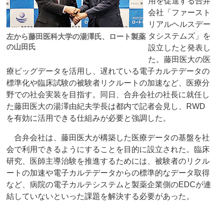
用を促進する合弁
会社「ファースト
リアルヘルスデー
タシステムズ」を
左から藤田医科大学の湯澤氏、ロート製薬
の山田氏
設立したと発表し
た。藤田医大の医
療ビッグデータを活用し、遅れている電子カルテデータの
標準化や臨床試験の被験者リクルートの加速など、医療分
野での社会実装を目指す。同日、合弁会社の社長に就任し
た藤田医大の湯澤由紀夫学長は都内で記者会見し、RWD
を有効に活用できる仕組みが必要と強調した。
合弁会社は、藤田医大が構築した医療データの基盤を社
会で利用できるようにすることを目的に設立された。臨床
研究、医師主導治験を推進するためには、被験者のリクル
ートの加速や電子カルテデータからの標準的なデータ取得
など、病院の電子カルテシステムと製薬企業側のEDCが連
結していないといった課題を解決する必要があった。