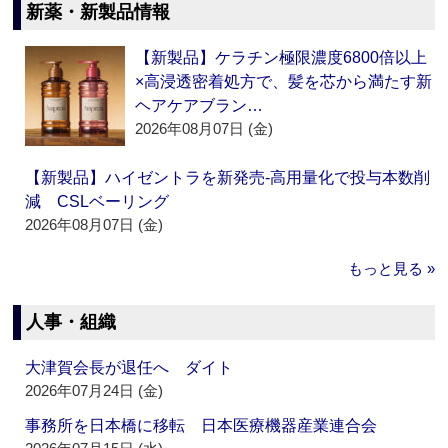
新薬・新製品情報
【新製品】ケラチン極限濃度6800倍以上
×高浸透密着処方で、髪を芯から満たす新
ヘアケアブラン…
2026年08月07日 (金)
【新製品】ハイゼントラを新発売‐高用量化で投与本数削
減 CSLベーリング
2026年08月07日 (金)
もっと見る »
人事・組織
大津賀会長が退任へ ダイト
2026年07月24日 (金)
事務所を日本橋に移転 日本医療機器産業連合会