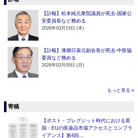
【訃報】松本純元衆院議員が死去‐国家公
安委員長など務める
2026年03月19日 (木)
【訃報】漆畑日薬元副会長が死去‐中医協
委員など務める
2026年03月09日 (月)
もっと見る »
寄稿
【ポスト・ブレグジット時代における英
国・EUの医薬品市場アクセスとコンプラ
イアンス】第4回…