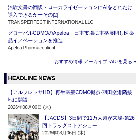
治験文書の翻訳・ローカライゼーションにAIをどれだけ
導入できるかーその[2]
TRANSPERFECT INTERNATIONAL LLC
グローバルCDMOのApeloa、日本市場に本格展開し医薬
品イノベーションを推進
Apeloa Pharmaceutical
おすすめ情報 アーカイブ ‐AD‐を見る »
HEADLINE NEWS
【アルフレッサHD】再生医療CDMO拠点‐羽田空港隣接
地に開設
2026年08月06日 (木)
【JACDS】3日間で11万人超が来場‐第26
回ドラッグストアショー
2026年08月06日 (木)