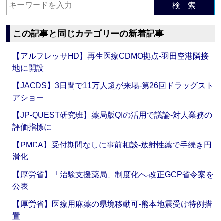
検 索
この記事と同じカテゴリーの新着記事
【アルフレッサHD】再生医療CDMO拠点‐羽田空港隣接
地に開設
【JACDS】3日間で11万人超が来場‐第26回ドラッグスト
アショー
【JP-QUEST研究班】薬局版QIの活用で議論‐対人業務の
評価指標に
【PMDA】受付期間なしに事前相談‐放射性薬で手続き円
滑化
【厚労省】「治験支援薬局」制度化へ‐改正GCP省令案を
公表
【厚労省】医療用麻薬の県境移動可‐熊本地震受け特例措
置