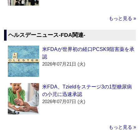
もっと見る »
ヘルスデーニュース‐FDA関連‐
米FDAが世界初の経口PCSK9阻害薬を承
認
2026年07月21日 (火)
米FDA、Tzieldをステージ3の1型糖尿病
の小児に迅速承認
2026年07月07日 (火)
もっと見る »