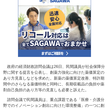
政府の経済財政諮問会議は26日、民間議員が社会保障分
野に関する提言を公表し、創薬力強化に向けた薬価算定の
あり方見直しなどを求めた。新薬の薬価算定改善、特許期
間中のさらなる薬価特例と同時に、長期収載品の負担や薬
剤自己負担のあり方等の見直しも必要と訴えた。
諮問会議で民間議員は、重点課題である「医療・介護分
野でのイノベーション創出に向けた環境整備」の一つに創