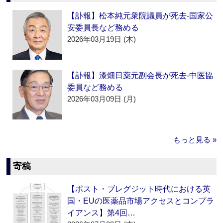
【訃報】松本純元衆院議員が死去‐国家公
安委員長など務める
2026年03月19日 (木)
【訃報】漆畑日薬元副会長が死去‐中医協
委員など務める
2026年03月09日 (月)
もっと見る »
寄稿
【ポスト・ブレグジット時代における英
国・EUの医薬品市場アクセスとコンプラ
イアンス】第4回…