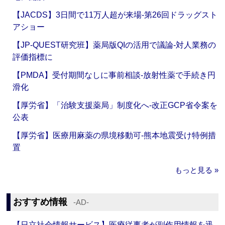
【JACDS】3日間で11万人超が来場‐第26回ドラッグスト
アショー
【JP-QUEST研究班】薬局版QIの活用で議論‐対人業務の
評価指標に
【PMDA】受付期間なしに事前相談‐放射性薬で手続き円
滑化
【厚労省】「治験支援薬局」制度化へ‐改正GCP省令案を
公表
【厚労省】医療用麻薬の県境移動可‐熊本地震受け特例措
置
もっと見る »
おすすめ情報
‐AD‐
【日立社会情報サービス】医療従事者が副作用情報を迅