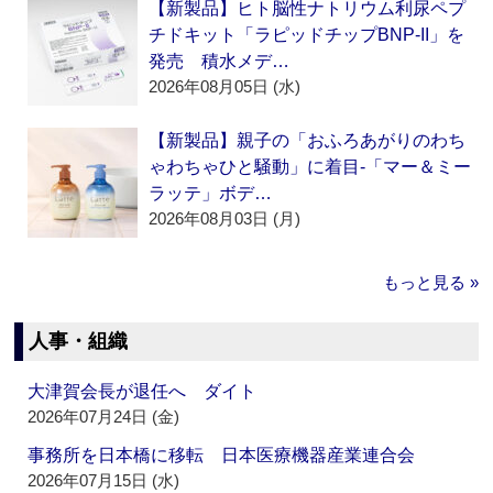
【新製品】ヒト脳性ナトリウム利尿ペプ
チドキット「ラピッドチップBNP-II」を
発売 積水メデ…
2026年08月05日 (水)
【新製品】親子の「おふろあがりのわち
ゃわちゃひと騒動」に着目‐「マー＆ミー
ラッテ」ボデ…
2026年08月03日 (月)
もっと見る »
人事・組織
大津賀会長が退任へ ダイト
2026年07月24日 (金)
事務所を日本橋に移転 日本医療機器産業連合会
2026年07月15日 (水)