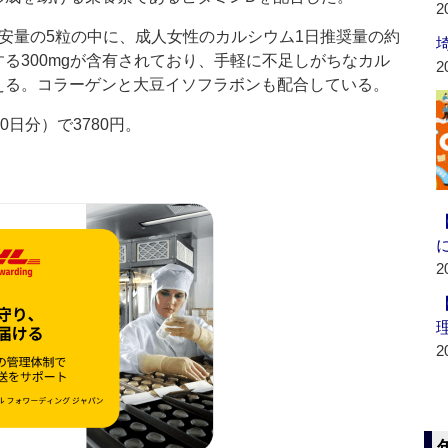
2
安量の5粒の中に、成人女性のカルシウム1日推奨量の約
る300mgが含有されており、手軽に不足しがちなカル
2
える。コラーゲンと大豆イソフラボンも配合している。
日分）で3780円。
2
2