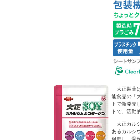
大正製薬は
能食品の「
トで新発売
トで、活動
大正カルシ
あるカルシ
促進し、骨