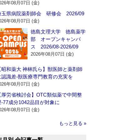
026年08月07日 (金)
埼玉県病院薬剤師会 研修会 2026/09
026年08月07日 (金)
徳島文理大学 徳島薬学
部 オープンキャンパ
ス 2026/08-2026/09
2026年08月07日 (金)
【昭和薬大 神林氏ら】獣医師と薬剤師
に認識差‐獣医療専門教育の充実を
026年08月07日 (金)
【厚労省検討会】OTC類似薬で中間整
理‐77成分1042品目が対象に
026年08月07日 (金)
もっと見る »