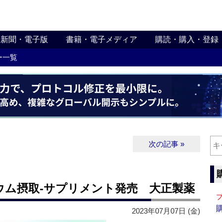
新聞・電子版
書籍・電子メディア
購読・購入・登録
ー一覧
次の記事 »
ウム摂取‐サプリメント発売 大正製薬
2023年07月07日 (金)