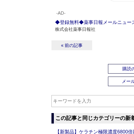
‐AD‐
◆登録無料◆薬事日報メールニュー
株式会社薬事日報社
« 前の記事
購読の
メー
この記事と同じカテゴリーの新
【新製品】ケラチン極限濃度6800