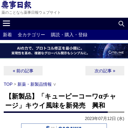
薬のことなら薬事日報ウェブサイト
新着
全カテゴリー
購読・購入・登録
« 前の記事
次の記事 »
TOP
>
新薬・新製品情報
∨
【新製品】「キューピーコーワαチャ
ージ」キウイ風味を新発売 興和
2023年07月12日 (水)