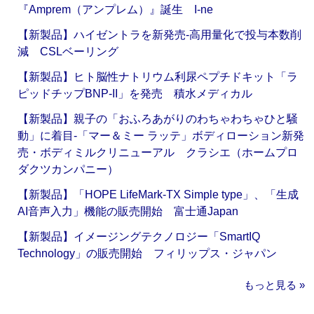
『Amprem（アンプレム）』誕生 I-ne
【新製品】ハイゼントラを新発売‐高用量化で投与本数削
減 CSLベーリング
【新製品】ヒト脳性ナトリウム利尿ペプチドキット「ラ
ピッドチップBNP-II」を発売 積水メディカル
【新製品】親子の「おふろあがりのわちゃわちゃひと騒
動」に着目‐「マー＆ミー ラッテ」ボディローション新発
売・ボディミルクリニューアル クラシエ（ホームプロ
ダクツカンパニー）
【新製品】「HOPE LifeMark-TX Simple type」、「生成
AI音声入力」機能の販売開始 富士通Japan
【新製品】イメージングテクノロジー「SmartIQ
Technology」の販売開始 フィリップス・ジャパン
もっと見る »