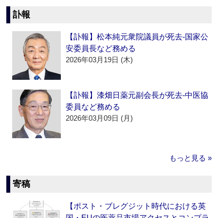
訃報
【訃報】松本純元衆院議員が死去‐国家公
安委員長など務める
2026年03月19日 (木)
【訃報】漆畑日薬元副会長が死去‐中医協
委員など務める
2026年03月09日 (月)
もっと見る »
寄稿
【ポスト・ブレグジット時代における英
国・EUの医薬品市場アクセスとコンプラ