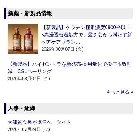
新薬・新製品情報
【新製品】ケラチン極限濃度6800倍以上
×高浸透密着処方で、髪を芯から満たす新
ヘアケアブラン…
2026年08月07日 (金)
【新製品】ハイゼントラを新発売‐高用量化で投与本数削
減 CSLベーリング
2026年08月07日 (金)
もっと見る »
人事・組織
大津賀会長が退任へ ダイト
2026年07月24日 (金)