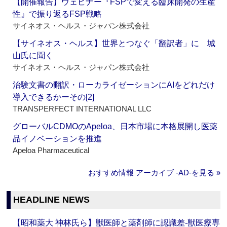
【開催報告】ウェビナー『FSPで変える臨床開発の生産
性』で振り返るFSP戦略
サイネオス・ヘルス・ジャパン株式会社
【サイネオス・ヘルス】世界とつなぐ「翻訳者」に 城
山氏に聞く
サイネオス・ヘルス・ジャパン株式会社
治験文書の翻訳・ローカライゼーションにAIをどれだけ
導入できるかーその[2]
TRANSPERFECT INTERNATIONAL LLC
グローバルCDMOのApeloa、日本市場に本格展開し医薬
品イノベーションを推進
Apeloa Pharmaceutical
おすすめ情報 アーカイブ ‐AD‐を見る »
HEADLINE NEWS
【昭和薬大 神林氏ら】獣医師と薬剤師に認識差‐獣医療専