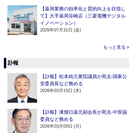
【薬局業務の効率化と質的向上を目指し
て】大手薬局笹崎店（三菱電機デジタル
イノベーション）
2026年07月31日 (金)
もっと見る »
訃報
【訃報】松本純元衆院議員が死去‐国家公
安委員長など務める
2026年03月19日 (木)
【訃報】漆畑日薬元副会長が死去‐中医協
委員など務める
2026年03月09日 (月)