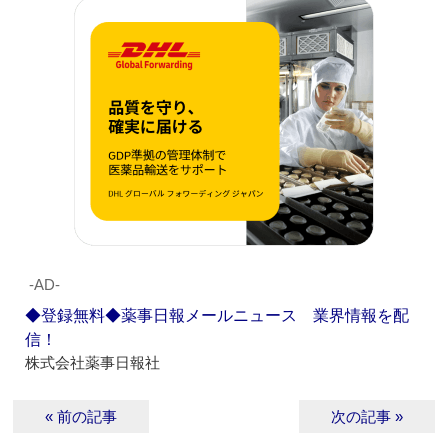
‐AD‐
◆登録無料◆薬事日報メールニュース 業界情報を配
信！
株式会社薬事日報社
« 前の記事
次の記事 »