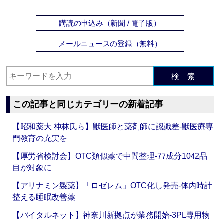
購読の申込み（新聞 / 電子版）
メールニュースの登録（無料）
検 索
この記事と同じカテゴリーの新着記事
【昭和薬大 神林氏ら】獣医師と薬剤師に認識差‐獣医療専
門教育の充実を
【厚労省検討会】OTC類似薬で中間整理‐77成分1042品
目が対象に
【アリナミン製薬】「ロゼレム」OTC化し発売‐体内時計
整える睡眠改善薬
【バイタルネット】神奈川新拠点が業務開始‐3PL専用物