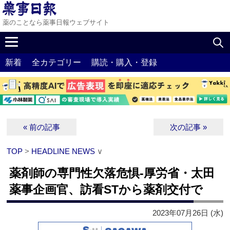
薬のことなら薬事日報ウェブサイト
新着
全カテゴリー
購読・購入・登録
« 前の記事
次の記事 »
TOP
>
HEADLINE NEWS
∨
薬剤師の専門性欠落危惧‐厚労省・太田
薬事企画官、訪看STから薬剤交付で
2023年07月26日 (水)