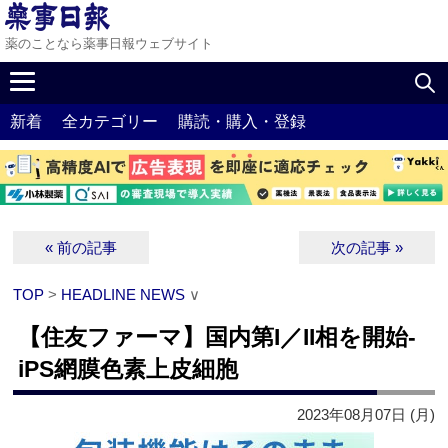
薬のことなら薬事日報ウェブサイト
新着
全カテゴリー
購読・購入・登録
« 前の記事
次の記事 »
TOP
>
HEADLINE NEWS
∨
【住友ファーマ】国内第I／II相を開始‐
iPS網膜色素上皮細胞
2023年08月07日 (月)