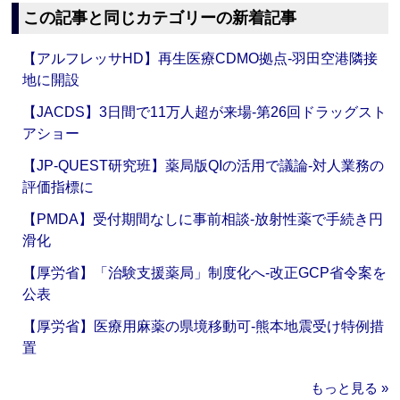
この記事と同じカテゴリーの新着記事
【アルフレッサHD】再生医療CDMO拠点‐羽田空港隣接
地に開設
【JACDS】3日間で11万人超が来場‐第26回ドラッグスト
アショー
【JP-QUEST研究班】薬局版QIの活用で議論‐対人業務の
評価指標に
【PMDA】受付期間なしに事前相談‐放射性薬で手続き円
滑化
【厚労省】「治験支援薬局」制度化へ‐改正GCP省令案を
公表
【厚労省】医療用麻薬の県境移動可‐熊本地震受け特例措
置
もっと見る »