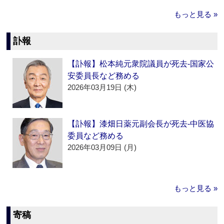
もっと見る »
訃報
【訃報】松本純元衆院議員が死去‐国家公
安委員長など務める
2026年03月19日 (木)
【訃報】漆畑日薬元副会長が死去‐中医協
委員など務める
2026年03月09日 (月)
もっと見る »
寄稿