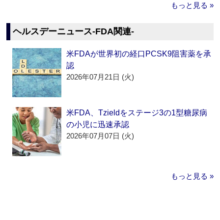
もっと見る »
ヘルスデーニュース‐FDA関連‐
米FDAが世界初の経口PCSK9阻害薬を承
認
2026年07月21日 (火)
米FDA、Tzieldをステージ3の1型糖尿病
の小児に迅速承認
2026年07月07日 (火)
もっと見る »