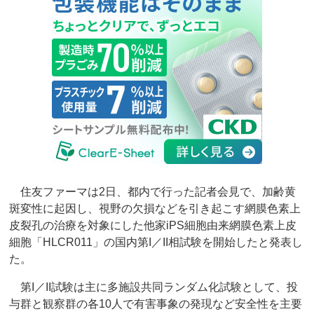
住友ファーマは2日、都内で行った記者会見で、加齢黄
斑変性に起因し、視野の欠損などを引き起こす網膜色素上
皮裂孔の治療を対象にした他家iPS細胞由来網膜色素上皮
細胞「HLCR011」の国内第I／II相試験を開始したと発表し
た。
第I／II試験は主に多施設共同ランダム化試験として、投
与群と観察群の各10人で有害事象の発現など安全性を主要