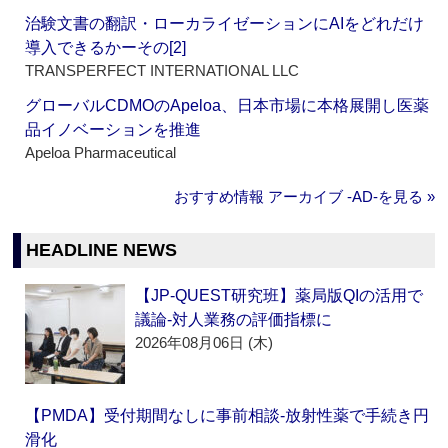
治験文書の翻訳・ローカライゼーションにAIをどれだけ
導入できるかーその[2]
TRANSPERFECT INTERNATIONAL LLC
グローバルCDMOのApeloa、日本市場に本格展開し医薬
品イノベーションを推進
Apeloa Pharmaceutical
おすすめ情報 アーカイブ ‐AD‐を見る »
HEADLINE NEWS
【JP-QUEST研究班】薬局版QIの活用で
議論‐対人業務の評価指標に
2026年08月06日 (木)
【PMDA】受付期間なしに事前相談‐放射性薬で手続き円
滑化