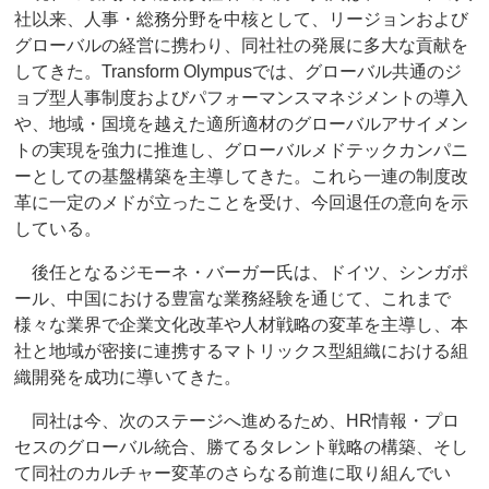
社以来、人事・総務分野を中核として、リージョンおよび
グローバルの経営に携わり、同社社の発展に多大な貢献を
してきた。Transform Olympusでは、グローバル共通のジ
ョブ型人事制度およびパフォーマンスマネジメントの導入
や、地域・国境を越えた適所適材のグローバルアサイメン
トの実現を強力に推進し、グローバルメドテックカンパニ
ーとしての基盤構築を主導してきた。これら一連の制度改
革に一定のメドが立ったことを受け、今回退任の意向を示
している。
後任となるジモーネ・バーガー氏は、ドイツ、シンガポ
ール、中国における豊富な業務経験を通じて、これまで
様々な業界で企業文化改革や人材戦略の変革を主導し、本
社と地域が密接に連携するマトリックス型組織における組
織開発を成功に導いてきた。
同社は今、次のステージへ進めるため、HR情報・プロ
セスのグローバル統合、勝てるタレント戦略の構築、そし
て同社のカルチャー変革のさらなる前進に取り組んでい