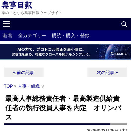
薬のことなら薬事日報ウェブサイト
新着
全カテゴリー
購読・購入・登録
« 前の記事
次の記事 »
TOP
>
人事・組織
∨
最高人事総務責任者・最高製造供給責
任者の執行役員人事を内定 オリンパ
ス
2026年02月05日 (木)