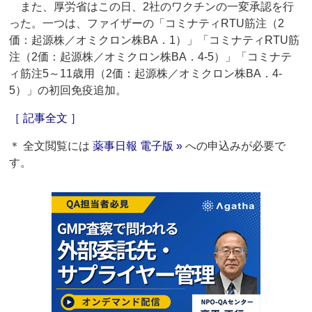
また、厚労省はこの日、2社のワクチンの一変承認を行
った。一つは、ファイザーの「コミナティRTU筋注（2
価：起源株／オミクロン株BA．1）」「コミナティRTU筋
注（2価：起源株／オミクロン株BA．4-5）」「コミナテ
ィ筋注5～11歳用（2価：起源株／オミクロン株BA．4-
5）」の初回免疫追加。
［ 記事全文 ］
＊ 全文閲覧には
薬事日報 電子版 »
への申込みが必要で
す。