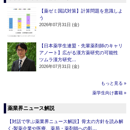
【薬ゼミ国試対策】計算問題を意識しよ
う
2026年07月31日 (金)
【日本薬学生連盟・先輩薬剤師のキャリ
アノート】広がる漢方薬研究の可能性
ツムラ漢方研究…
2026年07月31日 (金)
もっと見る »
薬学生向け書籍 »
薬業界ニュース解説
【対話で学ぶ薬業界ニュース解説】骨太の方針を読み解
く‐製薬企業や医療、薬局・薬剤師への影…