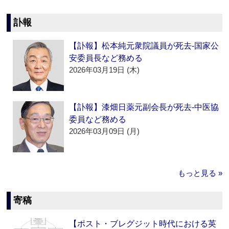
訃報
【訃報】松本純元衆院議員が死去‐国家公
安委員長など務める
2026年03月19日 (木)
【訃報】漆畑日薬元副会長が死去‐中医協
委員など務める
2026年03月09日 (月)
もっと見る »
寄稿
【ポスト・ブレグジット時代における英