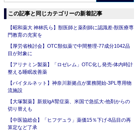
この記事と同じカテゴリーの新着記事
【昭和薬大 神林氏ら】獣医師と薬剤師に認識差‐獣医療専
門教育の充実を
【厚労省検討会】OTC類似薬で中間整理‐77成分1042品
目が対象に
【アリナミン製薬】「ロゼレム」OTC化し発売‐体内時計
整える睡眠改善薬
【バイタルネット】神奈川新拠点が業務開始‐3PL専用物
流施設
【大塚製薬】新規IgA腎症薬、米国で急拡大‐他剤からの
切り替えも
【中医協総会】「ヒフデュラ」薬価15％下げ‐8品目の再
算定など了承