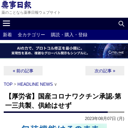
薬のことなら薬事日報ウェブサイト
新着
全カテゴリー
購読・購入・登録
« 前の記事
次の記事 »
TOP
>
HEADLINE NEWS
∨
【厚労省】国産コロナワクチン承認‐第
一三共製、供給はせず
2023年08月07日 (月)