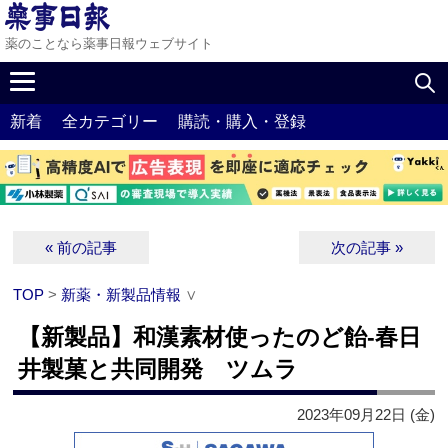
薬のことなら薬事日報ウェブサイト
新着
全カテゴリー
購読・購入・登録
« 前の記事
次の記事 »
TOP
>
新薬・新製品情報
∨
【新製品】和漢素材使ったのど飴‐春日
井製菓と共同開発 ツムラ
2023年09月22日 (金)