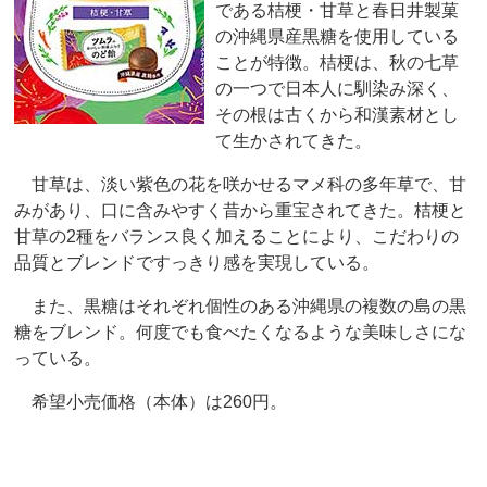
である桔梗・甘草と春日井製菓
の沖縄県産黒糖を使用している
ことが特徴。桔梗は、秋の七草
の一つで日本人に馴染み深く、
その根は古くから和漢素材とし
て生かされてきた。
甘草は、淡い紫色の花を咲かせるマメ科の多年草で、甘
みがあり、口に含みやすく昔から重宝されてきた。桔梗と
甘草の2種をバランス良く加えることにより、こだわりの
品質とブレンドですっきり感を実現している。
また、黒糖はそれぞれ個性のある沖縄県の複数の島の黒
糖をブレンド。何度でも食べたくなるような美味しさにな
っている。
希望小売価格（本体）は260円。