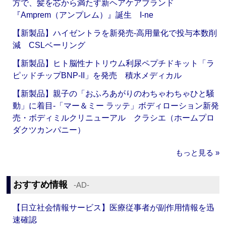
方で、髪を芯から満たす新ヘアケアブランド
『Amprem（アンプレム）』誕生 I-ne
【新製品】ハイゼントラを新発売‐高用量化で投与本数削
減 CSLベーリング
【新製品】ヒト脳性ナトリウム利尿ペプチドキット「ラ
ピッドチップBNP-II」を発売 積水メディカル
【新製品】親子の「おふろあがりのわちゃわちゃひと騒
動」に着目‐「マー＆ミー ラッテ」ボディローション新発
売・ボディミルクリニューアル クラシエ（ホームプロ
ダクツカンパニー）
もっと見る »
おすすめ情報
‐AD‐
【日立社会情報サービス】医療従事者が副作用情報を迅
速確認