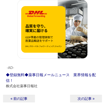
‐AD‐
◆登録無料◆薬事日報メールニュース 業界情報を配
信！
株式会社薬事日報社
« 前の記事
次の記事 »