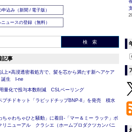
申込み（新聞 / 電子版）
2
ルニュースの登録（無料）
検 索
着記事
倍以上×高浸透密着処方で、髪を芯から満たす新ヘアケア
生 I-ne
用量化で投与本数削減 CSLベーリング
プチドキット「ラピッドチップBNP-II」を発売 積水
ちゃわちゃひと騒動」に着目‐「マー＆ミー ラッテ」ボ
クリニューアル クラシエ（ホームプロダクツカンパニ