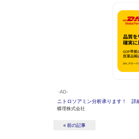
‐AD‐
ニトロソアミン分析承ります！ 詳
蝶理株式会社
« 前の記事