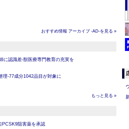
おすすめ情報 アーカイブ ‐AD‐を見る »
師に認識差‐獣医療専門教育の充実を
理‐77成分1042品目が対象に
もっと見る »
口PCSK9阻害薬を承認