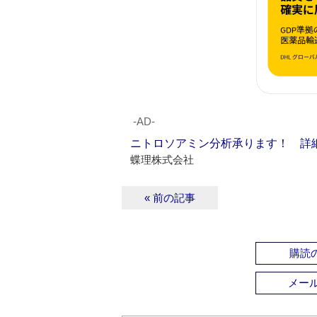
‐AD‐
ニトロソアミン分析承ります！ 詳
蝶理株式会社
« 前の記事
購読の
メー