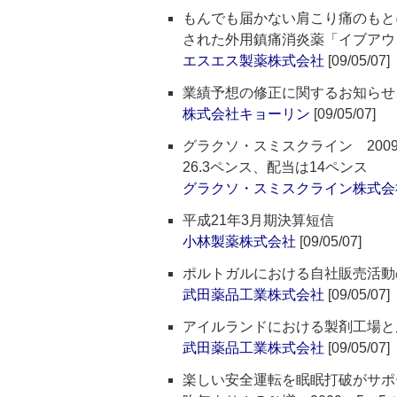
もんでも届かない肩こり痛のもと
された外用鎮痛消炎薬「イブアウ
エスエス製薬株式会社
[09/05/07]
業績予想の修正に関するお知らせ
株式会社キョーリン
[09/05/07]
グラクソ・スミスクライン 20
26.3ペンス、配当は14ペンス
グラクソ・スミスクライン株式会
平成21年3月期決算短信
小林製薬株式会社
[09/05/07]
ポルトガルにおける自社販売活動
武田薬品工業株式会社
[09/05/07]
アイルランドにおける製剤工場と
武田薬品工業株式会社
[09/05/07]
楽しい安全運転を眠眠打破がサポ