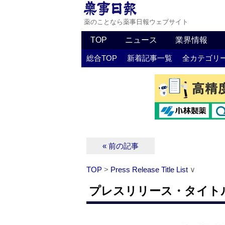
薬のことなら薬事日報ウェブサイト
TOP
ニュース
業界情報
総合TOP
新着記事一覧
全カテゴリ
« 前の記事
TOP
>
Press Release Title List
∨
プレスリリース・タイトルリス