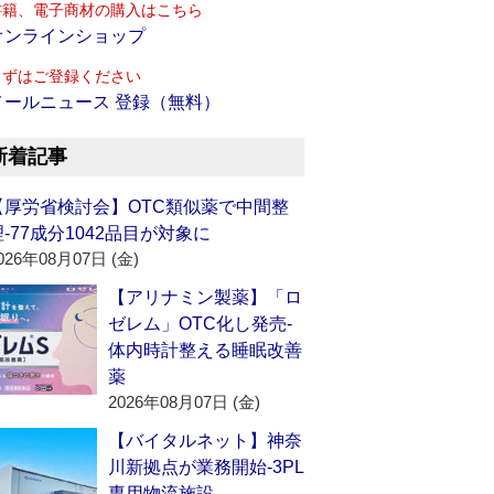
書籍、電子商材の購入はこちら
オンラインショップ
まずはご登録ください
メールニュース 登録（無料）
新着記事
【厚労省検討会】OTC類似薬で中間整
理‐77成分1042品目が対象に
026年08月07日 (金)
【アリナミン製薬】「ロ
ゼレム」OTC化し発売‐
体内時計整える睡眠改善
薬
2026年08月07日 (金)
【バイタルネット】神奈
川新拠点が業務開始‐3PL
専用物流施設