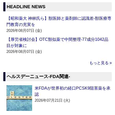
HEADLINE NEWS
【昭和薬大 神林氏ら】獣医師と薬剤師に認識差‐獣医療専
門教育の充実を
2026年08月07日 (金)
【厚労省検討会】OTC類似薬で中間整理‐77成分1042品
目が対象に
2026年08月07日 (金)
もっと見る »
ヘルスデーニュース‐FDA関連‐
米FDAが世界初の経口PCSK9阻害薬を承
認
2026年07月21日 (火)