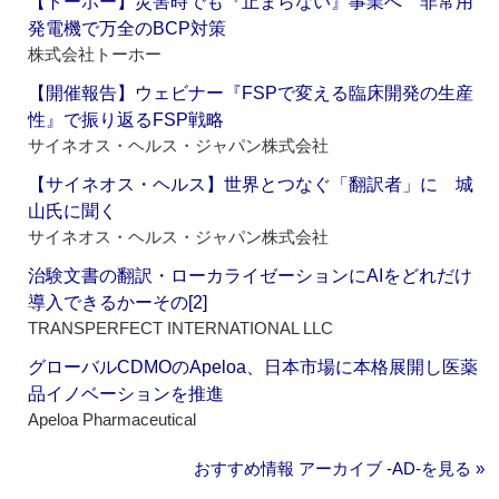
【トーホー】災害時でも『止まらない』事業へ 非常用
発電機で万全のBCP対策
株式会社トーホー
【開催報告】ウェビナー『FSPで変える臨床開発の生産
性』で振り返るFSP戦略
サイネオス・ヘルス・ジャパン株式会社
【サイネオス・ヘルス】世界とつなぐ「翻訳者」に 城
山氏に聞く
サイネオス・ヘルス・ジャパン株式会社
治験文書の翻訳・ローカライゼーションにAIをどれだけ
導入できるかーその[2]
TRANSPERFECT INTERNATIONAL LLC
グローバルCDMOのApeloa、日本市場に本格展開し医薬
品イノベーションを推進
Apeloa Pharmaceutical
おすすめ情報 アーカイブ ‐AD‐を見る »