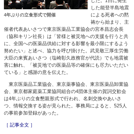
した。1日に発生
した能登半島地震
4年ぶりの立食形式で開催
による死者への黙
祷から始まり、主
催者代表あいさつで東京医薬品工業協会の宮本昌志会長
（協和キリン社長）は「皆様と被災地への支援を行うと共
に、全国への医薬品供給に対する影響を最小限にするよう
努めたい」と述べ、協力を呼び掛けた。武見敬三厚生労働
大臣の来賓あいさつ（塩崎彰久政務官が代読）でも地震被
害に触れ、「被災地での医薬品等の確保にも尽力いただい
ている」と感謝の意を伝えた。
東京医薬品工業協会、東京薬事協会、東京医薬品卸業協
会、東京都家庭薬工業協同組合の4団体主催の賀詞交歓会
は4年ぶりの立食懇親形式で行われ、名刺交換やあいさ
つ、情報交換する姿が見られた。事務局によると、525人
の事前参加登録があった。
［ 記事全文 ］