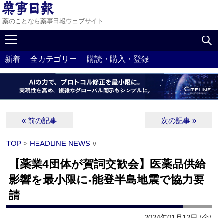
薬のことなら薬事日報ウェブサイト
新着
全カテゴリー
購読・購入・登録
« 前の記事
次の記事 »
TOP
>
HEADLINE NEWS
∨
【薬業4団体が賀詞交歓会】医薬品供給
影響を最小限に‐能登半島地震で協力要
請
2024年01月12日 (金)