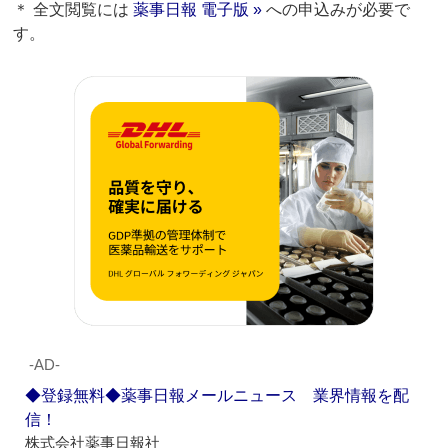
＊ 全文閲覧には
薬事日報 電子版 »
への申込みが必要で
す。
‐AD‐
◆登録無料◆薬事日報メールニュース 業界情報を配
信！
株式会社薬事日報社