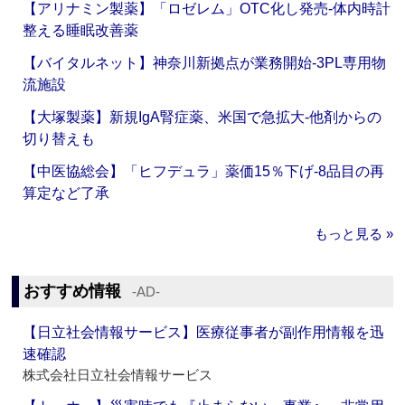
【アリナミン製薬】「ロゼレム」OTC化し発売‐体内時計
整える睡眠改善薬
【バイタルネット】神奈川新拠点が業務開始‐3PL専用物
流施設
【大塚製薬】新規IgA腎症薬、米国で急拡大‐他剤からの
切り替えも
【中医協総会】「ヒフデュラ」薬価15％下げ‐8品目の再
算定など了承
もっと見る »
おすすめ情報
‐AD‐
【日立社会情報サービス】医療従事者が副作用情報を迅
速確認
株式会社日立社会情報サービス