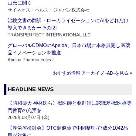
山氏に聞く
サイネオス・ヘルス・ジャパン株式会社
治験文書の翻訳・ローカライゼーションにAIをどれだけ
導入できるかーその[2]
TRANSPERFECT INTERNATIONAL LLC
グローバルCDMOのApeloa、日本市場に本格展開し医薬
品イノベーションを推進
Apeloa Pharmaceutical
おすすめ情報 アーカイブ ‐AD‐を見る »
HEADLINE NEWS
【昭和薬大 神林氏ら】獣医師と薬剤師に認識差‐獣医療専
門教育の充実を
2026年08月07日 (金)
【厚労省検討会】OTC類似薬で中間整理‐77成分1042品
目が対象に