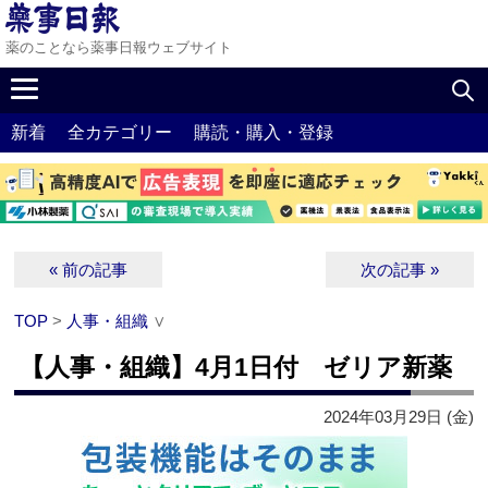
薬のことなら薬事日報ウェブサイト
新着
全カテゴリー
購読・購入・登録
« 前の記事
次の記事 »
TOP
>
人事・組織
∨
【人事・組織】4月1日付 ゼリア新薬
2024年03月29日 (金)