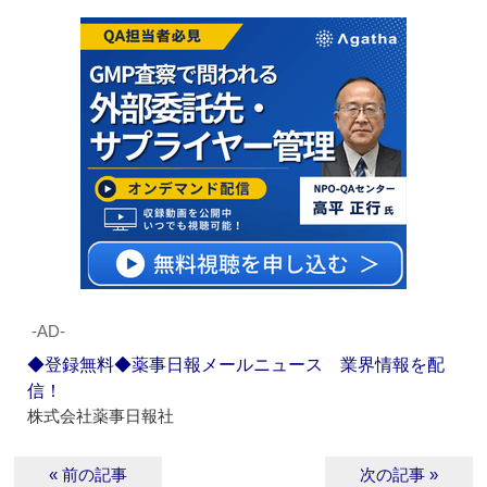
‐AD‐
◆登録無料◆薬事日報メールニュース 業界情報を配
信！
株式会社薬事日報社
« 前の記事
次の記事 »