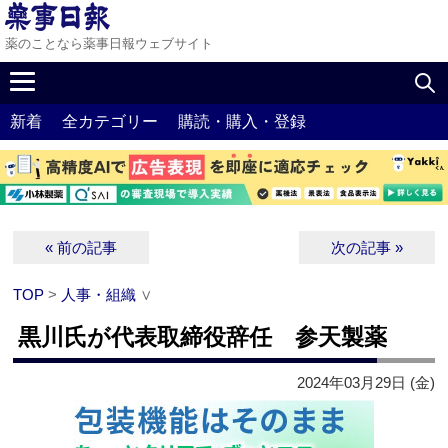
薬のことなら薬事日報ウェブサイト
新着
全カテゴリー
購読・購入・登録
« 前の記事
次の記事 »
TOP
>
人事・組織
∨
黒川氏が代表取締役辞任 参天製薬
2024年03月29日 (金)