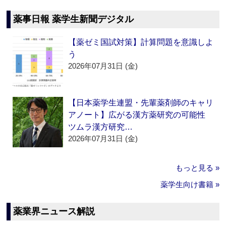
薬事日報 薬学生新聞デジタル
【薬ゼミ国試対策】計算問題を意識しよ
う
2026年07月31日 (金)
【日本薬学生連盟・先輩薬剤師のキャリ
アノート】広がる漢方薬研究の可能性
ツムラ漢方研究…
2026年07月31日 (金)
もっと見る »
薬学生向け書籍 »
薬業界ニュース解説