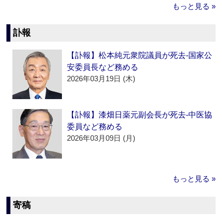
もっと見る »
訃報
【訃報】松本純元衆院議員が死去‐国家公
安委員長など務める
2026年03月19日 (木)
【訃報】漆畑日薬元副会長が死去‐中医協
委員など務める
2026年03月09日 (月)
もっと見る »
寄稿